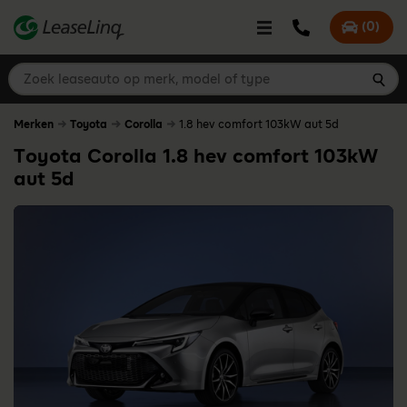
go_to_content
Bel LeaseLinq
(
0
)
Mijn offer
Zoek leaseauto op merk, model of type
Zoe
Merken
Toyota
Corolla
1.8 hev comfort 103kW aut 5d
Toyota Corolla 1.8 hev comfort 103kW
aut 5d