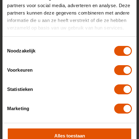
partners voor social media, adverteren en analyse. Deze
partners kunnen deze gegevens combineren met andere
Zorgeloos rijden, vast bedrag
informatie die u aan ze heeft verstrekt of die ze hebben
verzameld op basis van uw gebruik van hun services.
Reparatie & onderhoud
Zomerbanden vervanging
Toestemmingsselectie
Pechhulp Europa
Noodzakelijk
Schadeverzekering Inzittenden (SVI):
uitgebreide dekking voor bestuurder en
Voorkeuren
passagiers na ongeval met snelle
afhandeling. Vergoedt o.a. medische kosten,
inkomensverlies en schade tot €1 miljoen.
Statistieken
Laag eigen risico vanaf €150
Meerdere auto's leasen?
Wij zorgen dat jouw
Marketing
wagenpark meegroeit op basis van jouw wensen en
behoefte met een team dat jouw organisatie
volledig ontzorgt.
Bekijk wagenparkbeheer
.
Alles toestaan