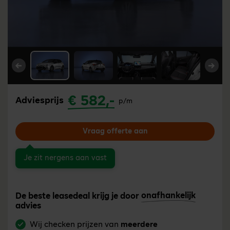
Vorige
Volg
€ 582,-
Adviesprijs
p/m
Vraag offerte aan
Je zit nergens aan vast
onafhankelijk
De beste leasedeal krijg je door
advies
Wij checken prijzen van
meerdere