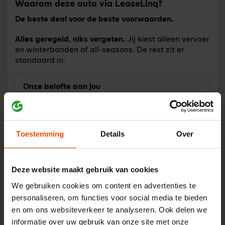
Waarom deze auto via LeaseLinq?
De beste deal voor de beste voorwaarden.
Alles geregeld, niks vergeten.
Jij kiest alleen vervoer
en winterbanden of all-seasons. De rest zit er
standaard in.
Onze belofte aan jou
Scherp advies vooraf
- minder gedoe
achteraf
Echt ontzorgd
- problemen met de
Toestemming
Details
Over
leasemaatschappij? Wij pakken het op
Een aanspreekpunt
- jouw vaste team
Deze website maakt gebruik van cookies
Eerlijk afrekenen
- geen tussentijdse
hercalculatie bij verandering
We gebruiken cookies om content en advertenties te
jaarkilometrage
personaliseren, om functies voor social media te bieden
Flexibel schakelen
- andere behoefte? Wij
en om ons websiteverkeer te analyseren. Ook delen we
ondersteunen bij herinzet leasecontract
informatie over uw gebruik van onze site met onze