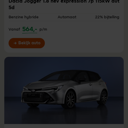
Dacia Jogger 1.8 hev expression 7p 115kW aut
5d
Benzine hybride
Automaat
22% bijtelling
564,-
Vanaf
p/m
Bekijk auto