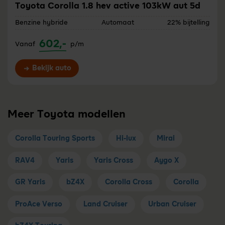
Toyota Corolla 1.8 hev active 103kW aut 5d
Benzine hybride
Automaat
22% bijtelling
602,-
Vanaf
p/m
Bekijk auto
Meer Toyota modellen
Corolla Touring Sports
Hi-lux
Mirai
RAV4
Yaris
Yaris Cross
Aygo X
GR Yaris
bZ4X
Corolla Cross
Corolla
ProAce Verso
Land Cruiser
Urban Cruiser