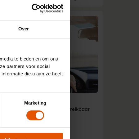
Over
 media te bieden en om ons
ze partners voor social
nformatie die u aan ze heeft
peningstijden
Marketing
ij zijn maandag t/m vrijdag bereikbaar
an 8:30 - 17:00 u.
ezoekadres
arienhoef 8