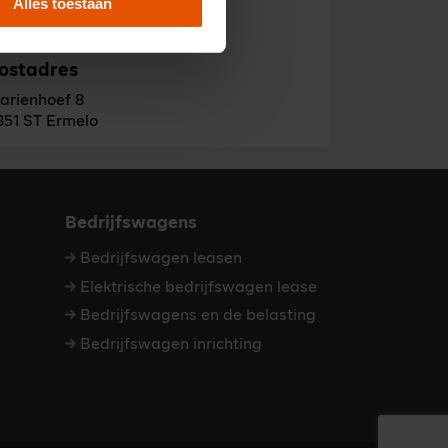
Alles toestaan
851 ST Ermelo
Bekijk op Google Maps
ostadres
arienhoef 8
851 ST Ermelo
Bedrijfswagens
Bedrijfswagen leasen
Elektrische bedrijfswagen lease
Bedrijfswagens en de belasting
Bedrijfswagen inrichting