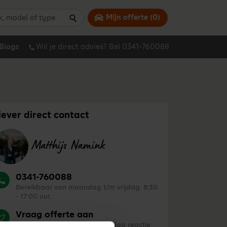
 model of type
Mijn offerte (
0
)
Zoeken
Blogs
Wil je direct advies? Bel 0341-760088
iever direct contact
Matthijs Namink
0341-760088
Bereikbaar van maandag t/m vrijdag: 8:30
- 17:00 uur.
Vraag offerte aan
Je ontvangt binnen één werkdag reactie