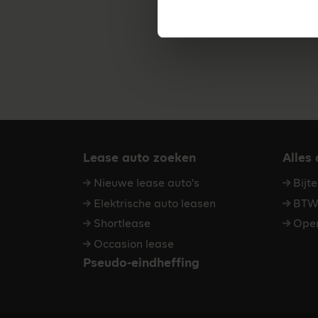
Lease auto zoeken
Alles
Nieuwe lease auto's
Bijt
Elektrische auto leasen
BTW 
Shortlease
Oper
Occasion lease
Pseudo-eindheffing