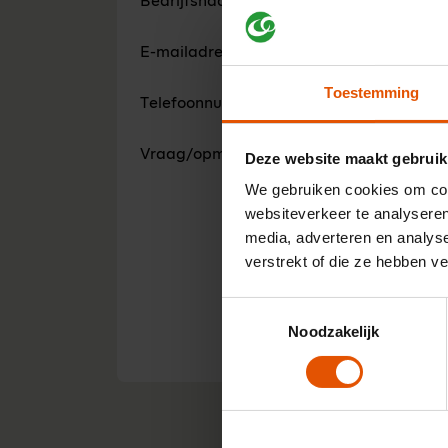
Bedrijfsnaam (Optioneel)
E-mailadres*
Toestemming
Telefoonnummer*
Vraag/opmerking*
Deze website maakt gebruik
We gebruiken cookies om cont
websiteverkeer te analyseren
media, adverteren en analys
verstrekt of die ze hebben v
Ik g
Toestemmingsselectie
Noodzakelijk
Ve