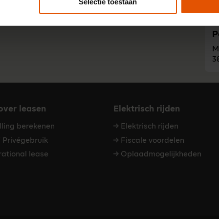
Selectie toestaan
3
P
M
3
 over leasen
Elektrisch rijden
elling berekenen
Elektrisch rijden
Privégebruik
Fiscale voordelen
ational lease
Oplaadmogelijkheden