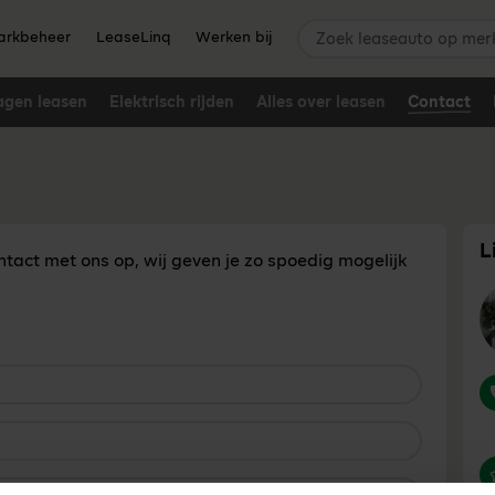
Zoek leaseauto op merk,
rkbeheer
LeaseLinq
Werken bij
agen leasen
Elektrisch rijden
Alles over leasen
Contact
L
act met ons op, wij geven je zo spoedig mogelijk