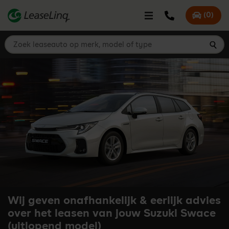
go_to_content
Bel LeaseLinq
(
0
)
Mijn offer
Zoek leaseauto op merk, model of type
Zoe
Wij geven onafhankelijk & eerlijk advies
over het leasen van jouw Suzuki Swace
(uitlopend model)