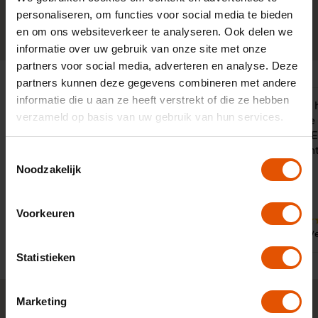
personaliseren, om functies voor social media te bieden
0341-760088
Neem contact op
en om ons websiteverkeer te analyseren. Ook delen we
informatie over uw gebruik van onze site met onze
partners voor social media, adverteren en analyse. Deze
partners kunnen deze gegevens combineren met andere
informatie die u aan ze heeft verstrekt of die ze hebben
Hard ingezet om een oplossing te
"LeaseLinq 
verzameld op basis van uw gebruik van hun services.
vinden ondanks dat ik een starter
bij de keuze
ben. Zeer professionele houding en
leaseauto. E
zeer vriendelijk in contact en erg
meegedacht
Toestemmingsselectie
behulpzaam. Dank je wel Jaap.
Noodzakelijk
Voorkeuren
10
9
Door:
Door:
Tunc, Landsmeer
Dhr. V
Statistieken
Marketing