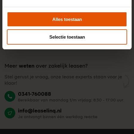
Alles toestaan
Selectie toestaan
Meer
weten
over zakelijk leasen?
Stel gerust je vraag, onze lease experts staan voor je
klaar!
0341-760088
Bereikbaar van maandag t/m vrijdag: 8:30 - 17:00 uur.
info@leaselinq.nl
Je ontvangt binnen één werkdag reactie