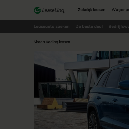
go_to_content
Zakelijk leasen
Wagenpa
Leaseauto zoeken
De beste deal
Bedrijfsw
Skoda Kodiaq leasen