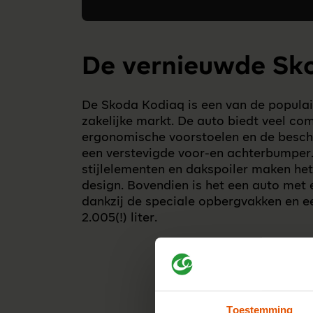
De vernieuwde Sk
De Skoda Kodiaq is een van de populair
zakelijke markt. De auto biedt veel comf
ergonomische voorstoelen en de besch
een verstevigde voor-en achterbumper
stijlelementen en dakspoiler maken het
design. Bovendien is het een auto met 
dankzij de speciale opbergvakken en e
2.005(!) liter.
Toestemming