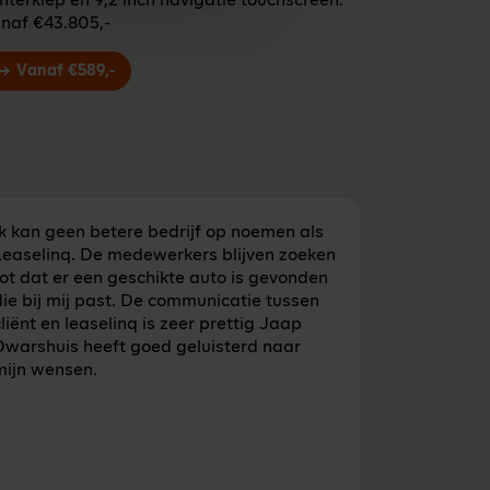
hterklep en 9,2 inch navigatie touchscreen.
naf €43.805,-
Vanaf €589,-
Ik kan geen betere bedrijf op noemen als
Leaselinq. De medewerkers blijven zoeken
ot dat er een geschikte auto is gevonden
ie bij mij past. De communicatie tussen
liënt en leaselinq is zeer prettig Jaap
Dwarshuis heeft goed geluisterd naar
mijn wensen.