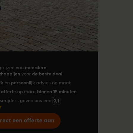
prijzen van
meerdere
happijen
voor
de beste deal
jk
én
persoonlijk
advies op maat
 offerte
op maat
binnen 15 minuten
aserijders geven ons een
9,1
rect een offerte aan