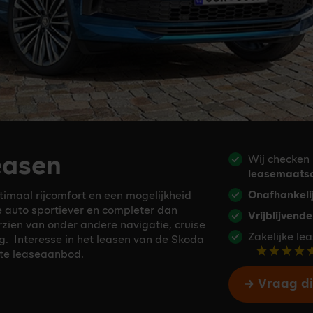
easen
Wij checken 
leasemaatsc
Onafhankeli
imaal rijcomfort en een mogelijkheid
 de auto sportiever en completer dan
Vrijblijvende
zien van onder andere navigatie, cruise
Zakelijke le
g. Interesse in het leasen van de Skoda
ste leaseaanbod.
Vraag di