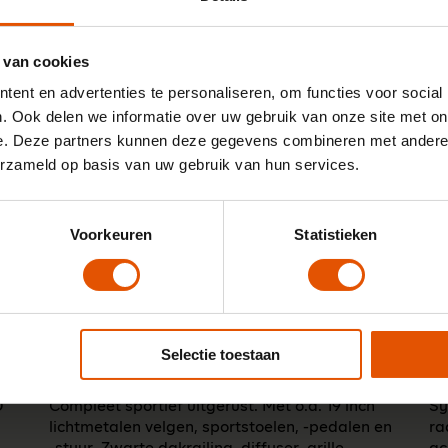
 van cookies
Kies je gewenste uitvoering
ent en advertenties te personaliseren, om functies voor social
. Ook delen we informatie over uw gebruik van onze site met on
e. Deze partners kunnen deze gegevens combineren met andere i
erzameld op basis van uw gebruik van hun services.
Voorkeuren
Statistieken
Selectie toestaan
1.5 TSI 110kW DSG Sportline Business
1.
(LeaseLinq's keuze)
Ex
D
Compleet sportief uitgerust. Met o.a. 19 inch
Sy
lichtmetalen velgen, sportstoelen, -pedalen en
ra