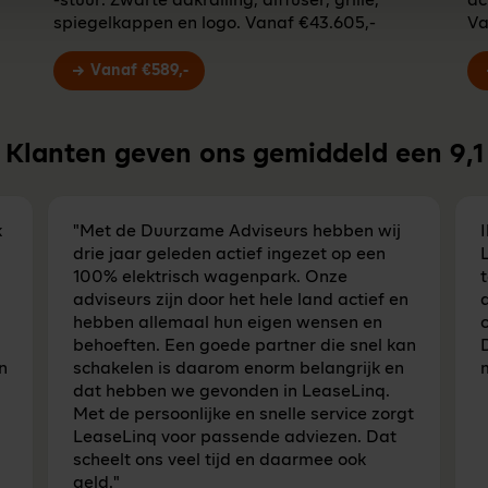
-stuur. Zwarte dakrailing, diffuser, grille,
ac
spiegelkappen en logo. Vanaf €43.605,-
Va
Vanaf €589,-
Klanten geven ons gemiddeld een
9,1
k
"Met de Duurzame Adviseurs hebben wij
drie jaar geleden actief ingezet op een
100% elektrisch wagenpark. Onze
t
adviseurs zijn door het hele land actief en
d
hebben allemaal hun eigen wensen en
c
behoeften. Een goede partner die snel kan
n
schakelen is daarom enorm belangrijk en
dat hebben we gevonden in LeaseLinq.
Met de persoonlijke en snelle service zorgt
LeaseLinq voor passende adviezen. Dat
scheelt ons veel tijd en daarmee ook
geld."