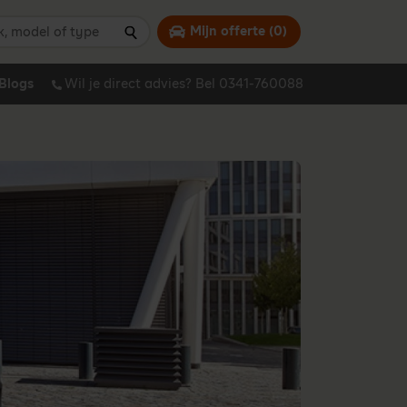
 model of type
Mijn offerte (
0
)
Zoeken
Blogs
Wil je direct advies? Bel 0341-760088