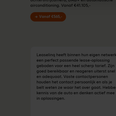
achteruitrijcamera, DAB+ en automatische
airconditioning. Vanaf €41.105,-
Vanaf €565,-
Leaselinq heeft binnen hun eigen netwer
een perfect passende lease-oplossing
geboden voor een heel scherp tarief. Zijn
goed bereikbaar en reageren uiterst snel
en adequaat. Vaste contactpersonen
houden het contact persoonlijk en als je
belt weten ze waar het over gaat. Hebbe
kennis van de auto en denken actief mee
in oplossingen.