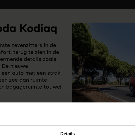
oda Kodiaq
ste zevenzitters in de
ort, terug te zien in de
ermende details zoals
. De nieuwe
 een auto met een strak
een zee aan ruimte
en bagageruimte tot wel
Details