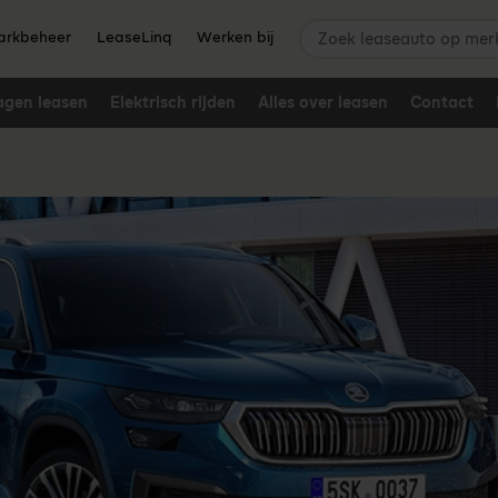
Zoek leaseauto op merk,
rkbeheer
LeaseLinq
Werken bij
agen leasen
Elektrisch rijden
Alles over leasen
Contact