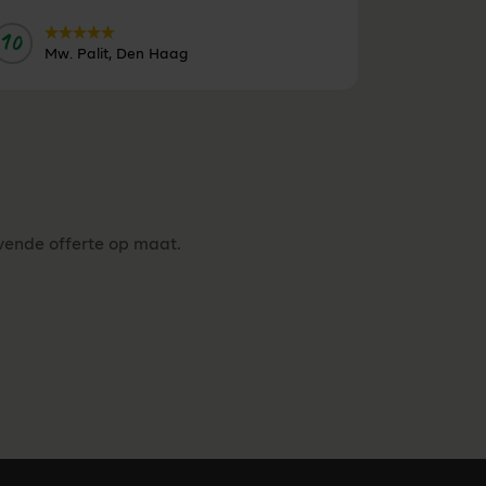
10
Door:
Mw. Palit, Den Haag
jvende offerte op maat.