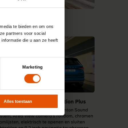
 media te bieden en om ons
ze partners voor social
nformatie die u aan ze heeft
Marketing
Alles toestaan
5 TSI 110kW DSG Bus. Edition Plus
tra rijke uitrusting. Met o.a. Canton Sound
stem, Area View camera's rondom, chromen
amlijsten, elektrisch te openen en sluiten