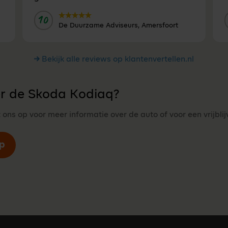
10
Door:
De Duurzame Adviseurs, Amersfoort
Bekijk alle reviews op klantenvertellen.nl
r de Skoda Kodiaq?
ns op voor meer informatie over de auto of voor een vrijbli
p