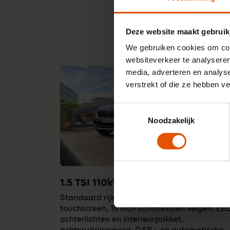
Deze website maakt gebruik
We gebruiken cookies om cont
websiteverkeer te analyseren
media, adverteren en analys
verstrekt of die ze hebben v
Toestemmingsselectie
Noodzakelijk
1.5 TSI 110kW DSG Business Edition
Standaard rijk uitgerust. Met o.a. 8 inch
touchscreen, 18 inch lichtmetalen velgen, LE
achterlichten en interieurpakket,