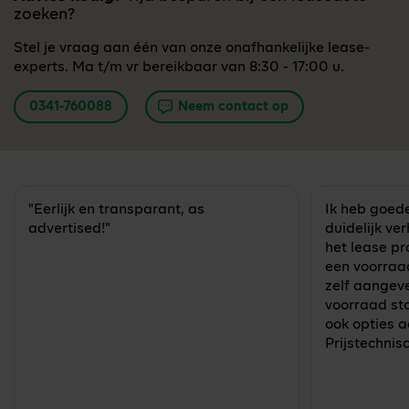
zoeken?
Stel je vraag aan één van onze onafhankelijke lease-
experts. Ma t/m vr bereikbaar van 8:30 - 17:00 u.
0341-760088
Neem contact op
"Eerlijk en transparant, as
Ik heb goede
advertised!"
duidelijk v
het lease pr
een voorraa
zelf aangev
voorraad st
ook opties 
Prijstechnis