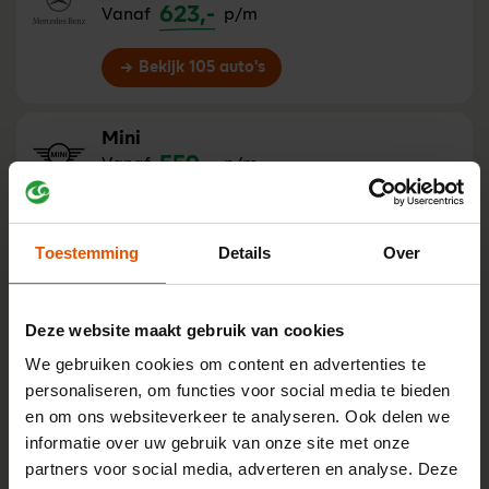
623,-
Vanaf
p/m
Bekijk 105 auto's
Mini
559,-
Vanaf
p/m
Bekijk 65 auto's
Toestemming
Details
Over
Mitsubishi
722,-
Vanaf
p/m
Deze website maakt gebruik van cookies
We gebruiken cookies om content en advertenties te
Bekijk 4 auto's
personaliseren, om functies voor social media te bieden
en om ons websiteverkeer te analyseren. Ook delen we
NIO
informatie over uw gebruik van onze site met onze
915,-
Vanaf
p/m
partners voor social media, adverteren en analyse. Deze