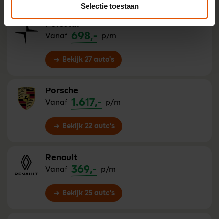
Selectie toestaan
Polestar
698,-
Vanaf
p/m
Bekijk 27 auto's
Porsche
1.617,-
Vanaf
p/m
Bekijk 22 auto's
Renault
369,-
Vanaf
p/m
Bekijk 25 auto's