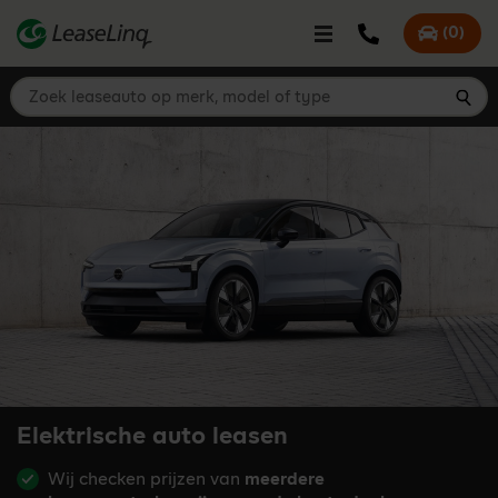
go_to_content
Bel LeaseLinq
(
0
)
Mijn offer
Zoek leaseauto op merk, model of type
Zoe
Elektrische auto leasen
Wij checken prijzen van
meerdere