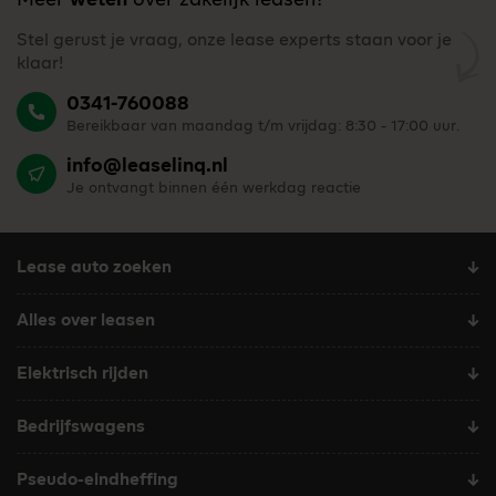
Meer
weten
over zakelijk leasen?
Stel gerust je vraag, onze lease experts staan voor je
klaar!
0341-760088
Bereikbaar van maandag t/m vrijdag: 8:30 - 17:00 uur.
info@leaselinq.nl
Je ontvangt binnen één werkdag reactie
Lease auto zoeken
Alles over leasen
Elektrisch rijden
Bedrijfswagens
Pseudo-eindheffing