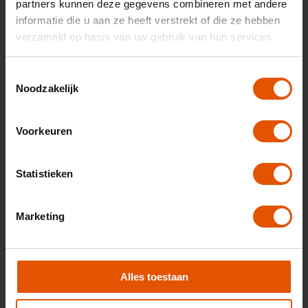
partners kunnen deze gegevens combineren met andere
Bekijk 10 auto's
informatie die u aan ze heeft verstrekt of die ze hebben
verzameld op basis van uw gebruik van hun services.
Nissan
Toestemmingsselectie
449,-
Vanaf
p/m
Noodzakelijk
Bekijk 27 auto's
Voorkeuren
Opel
463,-
Vanaf
p/m
Statistieken
Bekijk 53 auto's
Marketing
Peugeot
502,-
Vanaf
p/m
Alles toestaan
Bekijk 52 auto's