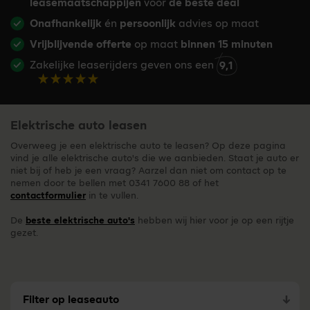
leasemaatschappijen
voor
de beste deal
Onafhankelijk
én
persoonlijk
advies op maat
Vrijblijvende offerte
op maat
binnen 15 minuten
Zakelijke leaserijders geven ons een
9,1
Elektrische auto leasen
Overweeg je een elektrische auto te leasen? Op deze pagina
vind je alle elektrische auto's die we aanbieden. Staat je auto er
niet bij of heb je een vraag? Aarzel dan niet om contact op te
nemen door te bellen met 0341 7600 88 of het
contactformulier
in te vullen.
De
beste elektrische auto's
hebben wij hier voor je op een rijtje
gezet.
Filter op leaseauto