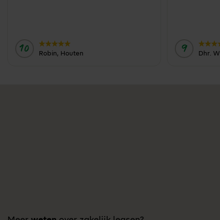
10
9
Door:
Door:
Robin, Houten
Dhr. W