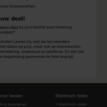
herpe leasecondities.
ouw deal!
 lease‑deal
bij jouw bedrijf past (rekening
 budget)?
handelt LeaseLinq voor jou bij meerdere
iet alleen op prijs, maar ook op voorwaarden,
f verzekering, onderhoud en pechhulp. En dat niet
ijke begeleiding gedurende de hele looptijd,
 over leasen
Elektrisch rijden
elling berekenen
Elektrisch rijden