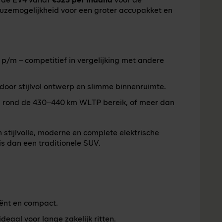
or de EV4 vanaf
€525 per maand
voor de
euzemogelijkheid voor een groter accupakket en
 p/m – competitief in vergelijking met andere
door stijlvol ontwerp en slimme binnenruimte.
 rond de 430–440 km WLTP bereik, of meer dan
stijlvolle, moderne en complete elektrische
s dan een traditionele SUV.
ciënt en compact.
ideaal voor lange zakelijk ritten.