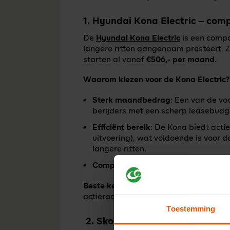
1. Hyundai Kona Electric – com
De
Hyundai Kona Electric
is een compa
langere ritten aangenaam presteert. Za
starten al vanaf
€506,- per maand
.
Waarom kiezen voor de Kona Electric?
Sterk maandbedrag
: Een van de voo
berijders met een scherp leasebudg
Efficiënt bereik
: De Kona biedt acti
uitvoering), wat voldoende is voor 
langere ritten.
Compact formaat
: Perfect voor sta
Beste keuze voor:
ondernemers die een
actieradius en lage maandprijs.
Toestemming
2. Skoda Enyaq – ruime SUV me