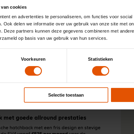
in
echte elektrische familie‑SUV met een ruime
 van cookies
Le
adius. Lease deals voor de Enyaq beginnen vanaf
ve
ent en advertenties te personaliseren, om functies voor social
oplopen afhankelijk van accu‑grootte en
. Ook delen we informatie over uw gebruik van onze site met on
e. Deze partners kunnen deze gegevens combineren met andere i
erzameld op basis van uw gebruik van hun services.
Ik
me
 EV’s in zijn klasse, ideaal voor zakelijke ritten
au
tu
Voorkeuren
Statistieken
he
 km actieradius (WLTP), wat lange ritten zonder
ing die goed past bij een representatieve
Selectie toestaan
 veel onderweg zijn, regelmatig langere
nsauto zoeken.
k met goede allround prestaties
sche hatchback met een fris design en stevige