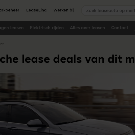
Zoek leaseauto op merk,
rkbeheer
LeaseLinq
Werken bij
agen leasen
Elektrisch rijden
Alles over leasen
Contact
ent
sche lease deals van dit