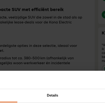
pacte SUV met efficiënt bereik
cte, veelzijdige SUV die zowel in de stad als op
kelijke lease‑deals voor de Kona Electric
K
"I
rdeligste opties in deze selectie, ideaal voor
ik
et.
co
be
eradius tot ca. 380–500 km (afhankelijk van
me
dagelijks woon‑werkverkeer én incidentele
dsgebruik, parkeren én flexibel inzetbaar.
"M
 betaalbare, compacte EV willen met een flinke
ge
wa
Details
ac
be
t comfort en actieradius
da