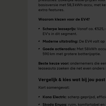
prestaties. Zakelijke lease‑prijzen vo
basisversie met 58,3 kWh‑accu, met k
extra features.
Waarom kiezen voor de EV4?
Scherpe leaseprijs:
Vanaf ca. €525,-
EV’s in dit segment.
Moderne uitstraling:
De EV4 valt op 
Goede actieradius:
Met 58 kWh accu
590 km met grotere batterijoptie.
Beste keuze voor:
ondernemers die een 
leaseauto zoeken die net even anders i
Vergelijk & kies wat bij jou past
Kort samengevat:
Kona Electric
: scherp geprijsd, effi
Skoda Enyaq
: ruim, komfortabel en 