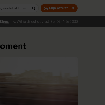
 model of type
Mijn offerte (
0
)
Zoeken
Blogs
Wil je direct advies? Bel 0341-760088
 moment