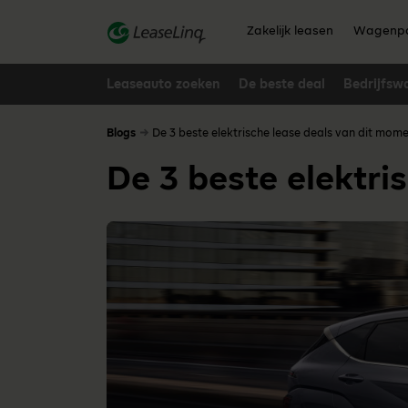
go_to_content
Zakelijk leasen
Wagenpa
Leaseauto zoeken
De beste deal
Bedrijfsw
Blogs
De 3 beste elektrische lease deals van dit mom
De 3 beste elektri