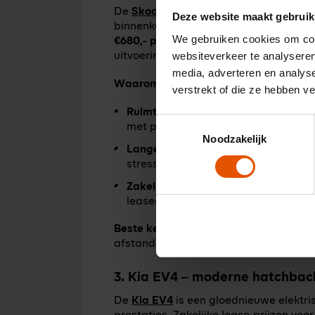
De
Skoda Enyaq
staat bekend als een 
Deze website maakt gebruik
binnenkant en een uitstekende actier
We gebruiken cookies om cont
€680,- per maand
excl. btw en kunnen 
websiteverkeer te analyseren
uitvoering.
media, adverteren en analys
Waarom kiezen voor de Enyaq?
verstrekt of die ze hebben v
Ruimte en comfort:
Een van de ruimste
Toestemmingsselectie
met passagiers of bagage.
Noodzakelijk
Lange actieradius:
Tot ruim 430–586
stress mogelijk maakt.
Zakelijk imago:
Een premium uitstral
leaseauto.
Beste keuze voor:
zakelijke rijders die
afstanden rijden of een flexibele gezi
3. Kia EV4 – moderne hatchbac
De
Kia EV4
is een gloednieuwe elektri