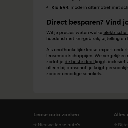
Kia EV4
: modern alternatief met sc
Direct besparen? Vind j
Wil je precies weten welke
elektrische
houdend met km‑gebruik, bijtelling en
Als onafhankelijke lease-expert onder
leasemaatschappijen. We vergelijken n
zodat je
de beste deal
krijgt, inclusie
alleen bij aanschaf: je krijgt persoonl
zonder onnodige schakels.
Lease auto zoeken
Alles
Nieuwe lease auto's
Bijt