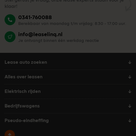
Stel gerust je vraag, onze lease experts staan voor je
klaar!
0341-760088
Bereikbaar van maandag t/m vrijdag: 8:30 - 17:00 uur.
info@leaselinq.nl
Je ontvangt binnen één werkdag reactie
Lease auto zoeken
Alles over leasen
Elektrisch rijden
Bedrijfswagens
Pseudo-eindheffing