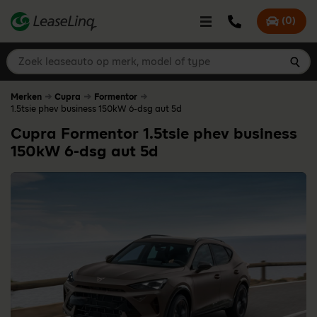
go_to_content
Bel LeaseLinq
(
0
)
Mijn offer
Zoek leaseauto op merk, model of type
Zoe
Merken
Cupra
Formentor
1.5tsie phev business 150kW 6-dsg aut 5d
Cupra Formentor 1.5tsie phev business
150kW 6-dsg aut 5d