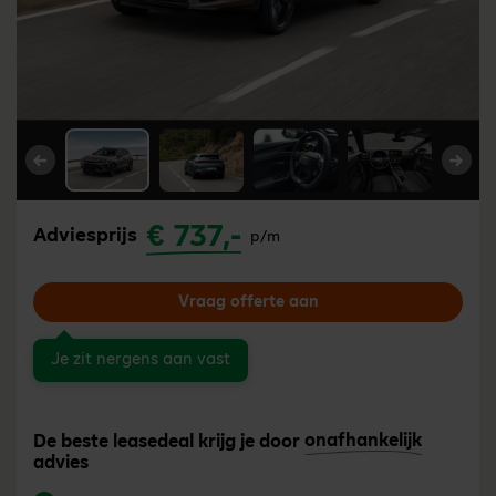
Vorige
Volg
€ 737,-
Adviesprijs
p/m
Vraag offerte aan
Je zit nergens aan vast
onafhankelijk
De beste leasedeal krijg je door
advies