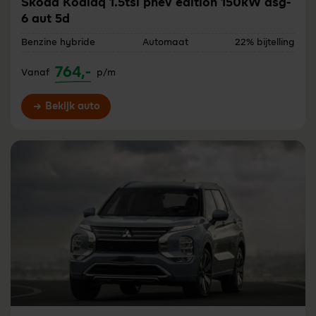
Skoda Kodiaq 1.5tsi phev edition 150kW dsg-
6 aut 5d
Benzine hybride
Automaat
22% bijtelling
764,-
Vanaf
p/m
Bekijk auto