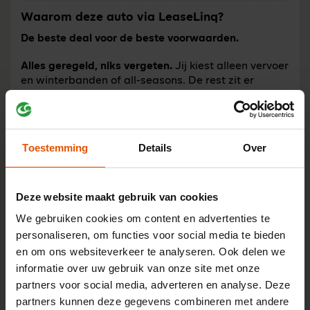
Waarom deze auto via LeaseLinq?
De beste deal voor de beste voorwaarden.
Alles geregeld, niks vergeten.
Jij kiest alleen vervoer
en winterbanden of all-seasons. De rest zit er
standaard in.
Onze belofte aan jou
Toestemming
Details
Over
Scherp advies vooraf
- minder gedoe
achteraf
Echt ontzorgd
- problemen met de
Deze website maakt gebruik van cookies
leasemaatschappij? Wij pakken het op
We gebruiken cookies om content en advertenties te
Een aanspreekpunt
- jouw vaste team
personaliseren, om functies voor social media te bieden
Eerlijk afrekenen
- geen tussentijdse
en om ons websiteverkeer te analyseren. Ook delen we
hercalculatie bij verandering
informatie over uw gebruik van onze site met onze
jaarkilometrage
partners voor social media, adverteren en analyse. Deze
Flexibel schakelen
- andere behoefte? Wij
partners kunnen deze gegevens combineren met andere