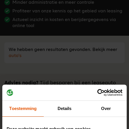
Minder administratie en meer controle
Profiteer van onze kennis op het gebied van leasing
Actueel inzicht in kosten en berijdergegevens via
online tool
We hebben geen resultaten gevonden. Bekijk meer
auto's
Advies nodig?
Tijd besparen bij een leaseauto
zoeken?
Stel je vraag aan één van onze onafhankelijke lease-
experts. Ma t/m vr bereikbaar van 8:30 - 17:00 u.
Toestemming
Details
Over
0341-760088
Neem contact op
Deze website maakt gebruik van cookies