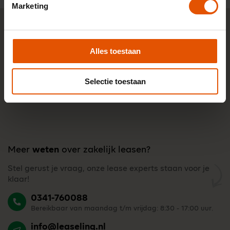
Marketing
Alles toestaan
Selectie toestaan
Meer
weten
over zakelijk leasen?
Stel gerust je vraag, onze lease experts staan voor je
klaar!
0341-760088
Bereikbaar van maandag t/m vrijdag: 8:30 - 17:00 uur.
info@leaselinq.nl