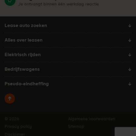
Je ontvangt binnen één werkdag reactie
Lease auto zoeken
Alles over leasen
Elektrisch rijden
Bedrijfswagens
Pseudo-eindheffing
Terug naar boven
© 2026
Algemene voorwaarden
Privacy policy
Sitemap
Disclaimer