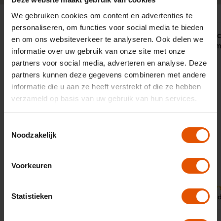
We gebruiken cookies om content en advertenties te
personaliseren, om functies voor social media te bieden
"Wij kiezen voor LeaseLinq vanwege
Snelle servi
en om ons websiteverkeer te analyseren. Ook delen we
de goede samenwerking en vooral
behulpzaam.
informatie over uw gebruik van onze site met onze
het meedenken van onze vaste
LeaseLinq
partners voor social media, adverteren en analyse. Deze
contactpersoon. Geen probleem te
partners kunnen deze gegevens combineren met andere
groot, er is altijd een oplossing.
informatie die u aan ze heeft verstrekt of die ze hebben
LeaseLinq onderscheidt zich dan ook
verzameld op basis van uw gebruik van hun services.
van andere partijen door de goede
service. Het grootste voordeel hiervan
is dat al het werk dat wij aan het
Toestemmingsselectie
wagenpark hebben, uit handen wordt
Noodzakelijk
genomen door een deskundig
persoon waar wij vertrouwen in
hebben. De samenwerking is
Voorkeuren
perfect!"
10
9
Statistieken
Door:
Door:
DFDS, Vlaardingen
Roland