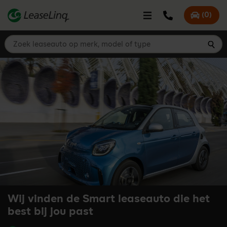
go_to_content
Bel LeaseLinq
(
0
)
Mijn offer
Zoek leaseauto op merk, model of type
Zoe
Wij vinden de Smart leaseauto die het
best bij jou past