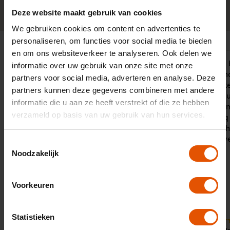
0341-760088
Neem contact op
Deze website maakt gebruik van cookies
We gebruiken cookies om content en advertenties te
personaliseren, om functies voor social media te bieden
en om ons websiteverkeer te analyseren. Ook delen we
"Met de Duurzame Adviseurs hebben
Ik kan geen
informatie over uw gebruik van onze site met onze
wij drie jaar geleden actief ingezet op
als Leaseli
partners voor social media, adverteren en analyse. Deze
een 100% elektrisch wagenpark.
blijven zoek
partners kunnen deze gegevens combineren met andere
Onze adviseurs zijn door het hele
geschikte au
informatie die u aan ze heeft verstrekt of die ze hebben
land actief en hebben allemaal hun
past. De com
verzameld op basis van uw gebruik van hun services.
eigen wensen en behoeften. Een
en leaselinq
goede partner die snel kan schakelen
Dwarshuis h
is daarom enorm belangrijk en dat
naar mijn w
Toestemmingsselectie
hebben we gevonden in LeaseLinq.
Noodzakelijk
Met de persoonlijke en snelle service
zorgt LeaseLinq voor passende
adviezen. Dat scheelt ons veel tijd en
Voorkeuren
daarmee ook geld."
10
Statistieken
Door:
10
De Duurzame Adviseurs,