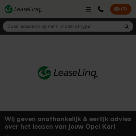
go_to_content
Bel LeaseLinq
(
0
)
Mijn offer
Zoek leaseauto op merk, model of type
Zoe
Wij geven onafhankelijk & eerlijk advies
over het leasen van jouw Opel Karl