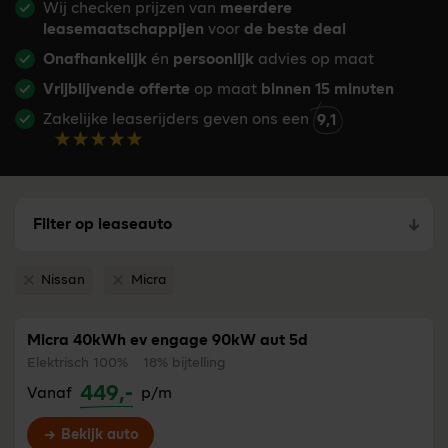
Wij checken prijzen van
meerdere
leasemaatschappijen
voor
de beste deal
Onafhankelijk
én
persoonlijk
advies op maat
Vrijblijvende offerte
op maat
binnen 15 minuten
Zakelijke leaserijders geven ons een
9,1
Filter op leaseauto
Nissan
Micra
Verwijder filter Nissan
Verwijder filter Micra
Micra 40kWh ev engage 90kW aut 5d
Elektrisch 100%
18% bijtelling
449,-
Vanaf
p/m
Bekijk auto