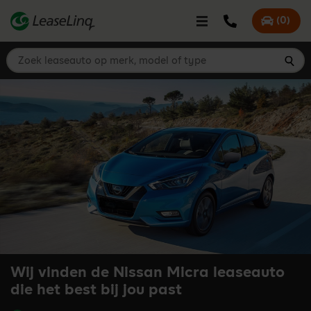
go_to_content
Bel LeaseLinq
(
0
)
Mijn offer
Zoek leaseauto op merk, model of type
Zoe
Wij vinden de Nissan Micra leaseauto
die het best bij jou past