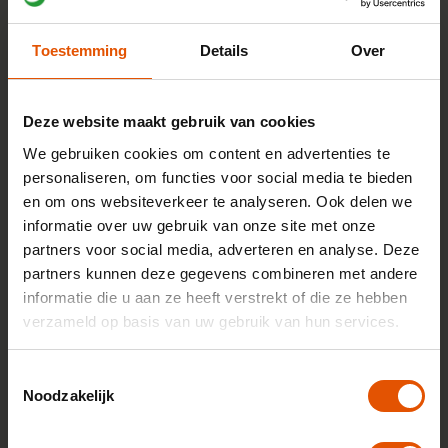
490,-
Vanaf
p/m
Toestemming
Details
Over
Bekijk auto
Deze website maakt gebruik van cookies
Micra 52kWh ev advance 110kW aut 5d
We gebruiken cookies om content en advertenties te
Elektrisch 100%
18% bijtelling
personaliseren, om functies voor social media te bieden
517,-
Vanaf
p/m
en om ons websiteverkeer te analyseren. Ook delen we
informatie over uw gebruik van onze site met onze
Bekijk auto
partners voor social media, adverteren en analyse. Deze
partners kunnen deze gegevens combineren met andere
Micra 52kWh ev advance business edition 110kW
informatie die u aan ze heeft verstrekt of die ze hebben
aut 5d
verzameld op basis van uw gebruik van hun services.
Elektrisch 100%
18% bijtelling
539,-
Vanaf
p/m
Toestemmingsselectie
Noodzakelijk
Bekijk auto