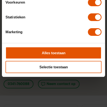
Voorkeuren
Micra 52kWh ev evolve 110kW aut 5d
Elektrisch 100%
18% bijtelling
Statistieken
541,-
Vanaf
p/m
Bekijk auto
Marketing
Alles toestaan
Advies nodig?
Tijd besparen bij een leaseauto
zoeken?
Selectie toestaan
Stel je vraag aan één van onze onafhankelijke lease-
experts. Ma t/m vr bereikbaar van 8:30 - 17:00 u.
0341-760088
Neem contact op