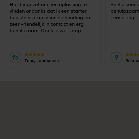
Hard ingezet om een oplossing te
Snelle servi
vinden ondanks dat ik een starter
behulpzaam.
ben. Zeer professionele houding en
LeaseLinq
zeer vriendelijk in contact en erg
behulpzaam. Dank je wel Jaap.
10
9
Door:
Door:
Tunc, Landsmeer
Roland