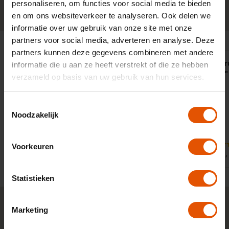
personaliseren, om functies voor social media te bieden
0341-760088
Neem contact op
en om ons websiteverkeer te analyseren. Ook delen we
informatie over uw gebruik van onze site met onze
partners voor social media, adverteren en analyse. Deze
partners kunnen deze gegevens combineren met andere
Snelle service, accuraat en
"Eerlijk en 
informatie die u aan ze heeft verstrekt of die ze hebben
behulpzaam. Al jaren tevreden over
advertised!"
verzameld op basis van uw gebruik van hun services.
LeaseLinq
Toestemmingsselectie
Noodzakelijk
9
10
Voorkeuren
Door:
Door:
Roland, Helden
Robin,
Statistieken
Marketing