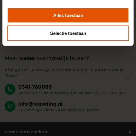
Alles toestaan
Selectie toestaan
Meer
weten
over zakelijk leasen?
Stel gerust je vraag, onze lease experts staan voor je
klaar!
0341-760088
Bereikbaar van maandag t/m vrijdag: 8:30 - 17:00 uur.
info@leaselinq.nl
Je ontvangt binnen één werkdag reactie
Lease auto zoeken