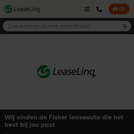
go_to_content
Bel LeaseLinq
(
0
)
Mijn offer
Zoek leaseauto op merk, model of type
Zoe
Wij vinden de Fisker leaseauto die het
best bij jou past