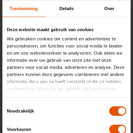
Diesel
22% bijtelling
Toestemming
Details
Over
Bekijk auto
Deze website maakt gebruik van cookies
Jumper Chassis cabine 2.2hdi 3.5 l3 180 s&s 132kW
We gebruiken cookies om content en advertenties te
zwaar
personaliseren, om functies voor social media te bieden
Diesel
22% bijtelling
en om ons websiteverkeer te analyseren. Ook delen we
Bekijk auto
informatie over uw gebruik van onze site met onze
partners voor social media, adverteren en analyse. Deze
partners kunnen deze gegevens combineren met andere
Jumper Chassis cabine 2.2hdi 3.5 l2s 140 s&s
informatie die u aan ze heeft verstrekt of die ze hebben
103kW zwaar
verzameld op basis van uw gebruik van hun services.
Diesel
22% bijtelling
Bekijk auto
Toestemmingsselectie
Noodzakelijk
Jumper Chassis cabine 2.2hdi 3.5 l3 140 s&s 103kW
Voorkeuren
zwaar