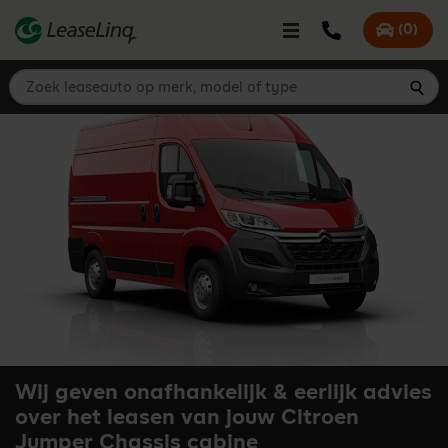
go_to_content
Bel LeaseLinq
(
0
)
Mijn offer
Zoek leaseauto op merk, model of type
Zoe
Wij geven onafhankelijk & eerlijk advies
over het leasen van jouw Citroen
Jumper Chassis cabine