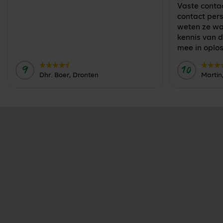
Vaste conta
contact perso
weten ze wa
kennis van d
mee in oplo
9
10
Door:
Door:
Dhr. Boer, Dronten
Martin