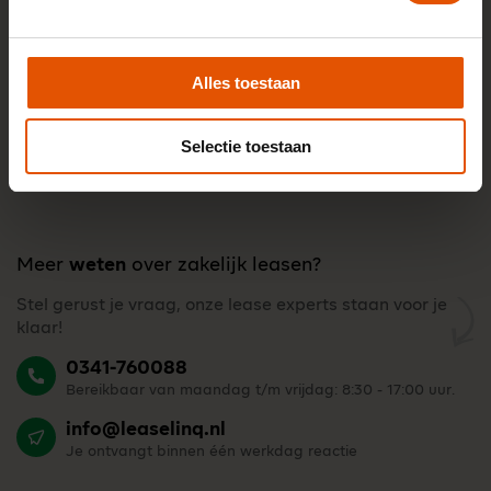
Alles toestaan
Selectie toestaan
Meer
weten
over zakelijk leasen?
Stel gerust je vraag, onze lease experts staan voor je
klaar!
0341-760088
Bereikbaar van maandag t/m vrijdag: 8:30 - 17:00 uur.
info@leaselinq.nl
Je ontvangt binnen één werkdag reactie