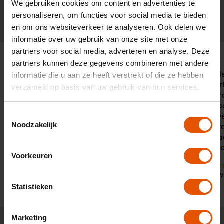
We gebruiken cookies om content en advertenties te
personaliseren, om functies voor social media te bieden
0341-760088
Neem contact op
en om ons websiteverkeer te analyseren. Ook delen we
informatie over uw gebruik van onze site met onze
partners voor social media, adverteren en analyse. Deze
partners kunnen deze gegevens combineren met andere
Snelle service, accuraat en
Ik heb goede
informatie die u aan ze heeft verstrekt of die ze hebben
behulpzaam. Al jaren tevreden over
duidelijk v
verzameld op basis van uw gebruik van hun services.
LeaseLinq
het lease pr
een voorraa
Toestemmingsselectie
zelf aangev
Noodzakelijk
voorraad st
ook opties 
Prijstechnis
Voorkeuren
9
9
Door:
Door:
Roland, Helden
Dhr. W
Statistieken
Marketing