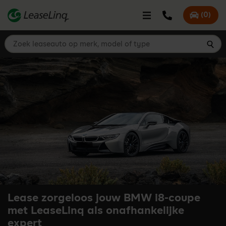
go_to_content
Bel LeaseLinq
(
0
)
Mijn offer
Zoek leaseauto op merk, model of type
Zoe
Lease zorgeloos jouw BMW i8-coupe
met LeaseLinq als onafhankelijke
expert