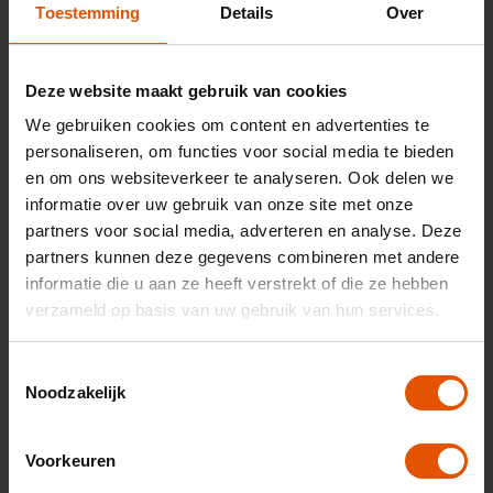
daadwerkelijke brandstofkosten en gereden
Toestemming
Details
Over
kilometers. Dit heeft twee voordelen voor je bedrijf:
(1) je betaalt nooit meer te veel brandstofvoorschot
en (2) je wordt nooit meer achteraf verrast. Dit is
Deze website maakt gebruik van cookies
een groot verschil ten opzichte van
leasemaatschappijen, waarbij je maandelijks een
We gebruiken cookies om content en advertenties te
vast voorschot betaalt, gebaseerd op het
personaliseren, om functies voor social media te bieden
afgesproken aantal kilometers.
en om ons websiteverkeer te analyseren. Ook delen we
informatie over uw gebruik van onze site met onze
partners voor social media, adverteren en analyse. Deze
partners kunnen deze gegevens combineren met andere
informatie die u aan ze heeft verstrekt of die ze hebben
verzameld op basis van uw gebruik van hun services.
Speel video af
Toestemmingsselectie
Noodzakelijk
Wat doet LeaseLinq?
Voorkeuren