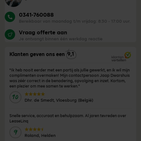
0341-760088
Bereikbaar van maandag t/m vrijdag: 8:30 - 17:00 uur.
Vraag offerte aan
Je ontvangt binnen één werkdag reactie
9,1
Klanten geven ons een
"Ik heb nooit eerder met een partij als jullie gewerkt, en ik wil mijn
complimenten overmaken! Mijn contactpersoon Jaap Dwarshuis
was zéér correct in de benadering, opvolging en inzet. Kortom,
een plezier om mee samen te werken."
10
Door:
Dhr. de Smedt, Vloesburg (België)
Snelle service, accuraat en behulpzaam. Al jaren tevreden over
LeaseLinq
9
Door:
Roland, Helden