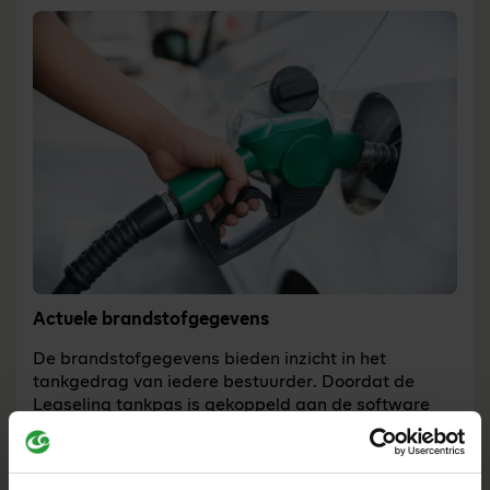
Actuele brandstofgegevens
De brandstofgegevens bieden inzicht in het
tankgedrag van iedere bestuurder. Doordat de
Leaselinq tankpas is gekoppeld aan de software
geeft het portaal geeft je inzicht in
kilometerstanden en afwijkingen. Elke maand krijg
je één verzamelfactuur op basis van het