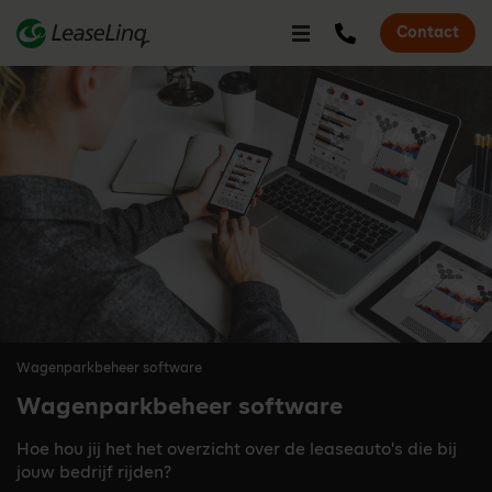
go_to_content
Bel LeaseLinq
Contact
request_inf
Wagenparkbeheer software
Wagenparkbeheer software
Hoe hou jij het het overzicht over de leaseauto's die bij
jouw bedrijf rijden?