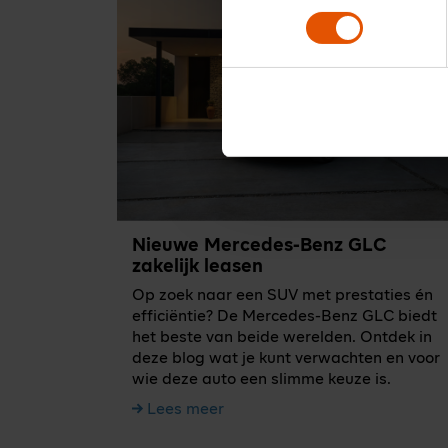
Nieuwe Mercedes-Benz GLC
zakelijk leasen
Op zoek naar een SUV met prestaties én
efficiëntie? De Mercedes-Benz GLC biedt
het beste van beide werelden. Ontdek in
deze blog wat je kunt verwachten en voor
wie deze auto een slimme keuze is.
Lees meer