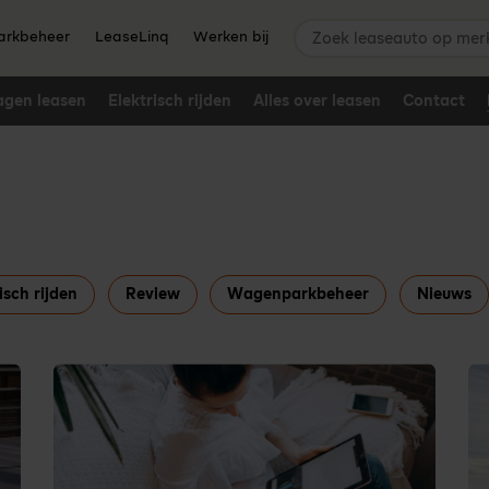
Zoek leaseauto op merk,
rkbeheer
LeaseLinq
Werken bij
agen leasen
Elektrisch rijden
Alles over leasen
Contact
isch rijden
Review
Wagenparkbeheer
Nieuws