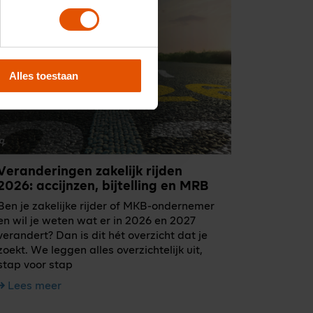
Alles toestaan
Veranderingen zakelijk rijden
2026: accijnzen, bijtelling en MRB
Ben je zakelijke rijder of MKB-ondernemer
en wil je weten wat er in 2026 en 2027
verandert? Dan is dit hét overzicht dat je
zoekt. We leggen alles overzichtelijk uit,
stap voor stap
Lees meer