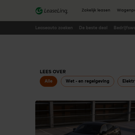
go_to_content
Zakelijk leasen
Wagenpa
Leaseauto zoeken
De beste deal
Bedrijfsw
LEES OVER
Alle
Wet - en regelgeving
Elektr