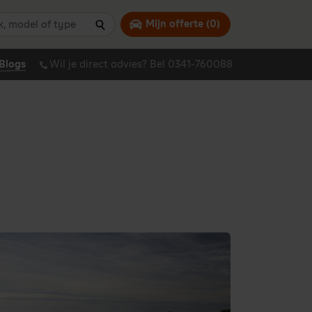
 model of type
Mijn offerte (
0
)
Zoeken
Blogs
Wil je direct advies? Bel 0341-760088