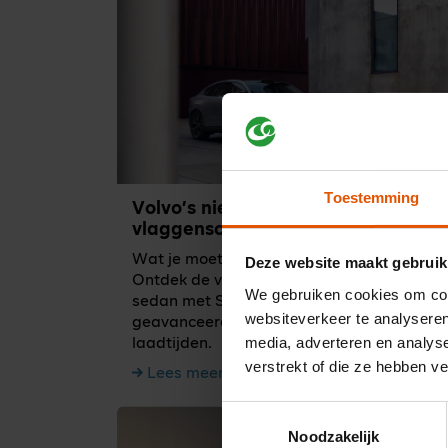
Toestemming
Volvo’s nieuwe elektrische
vlaggenschip
Wat je moet weten over de Volvo ES90:
Deze website maakt gebruik
Ontdek de volledig elektrische premium
We gebruiken cookies om cont
sedan met Scandinavisch comfort,
websiteverkeer te analyseren
geavanceerde veiligheid en snelle
media, adverteren en analys
laadtijden.
verstrekt of die ze hebben v
Lees meer
Toestemmingsselectie
Noodzakelijk