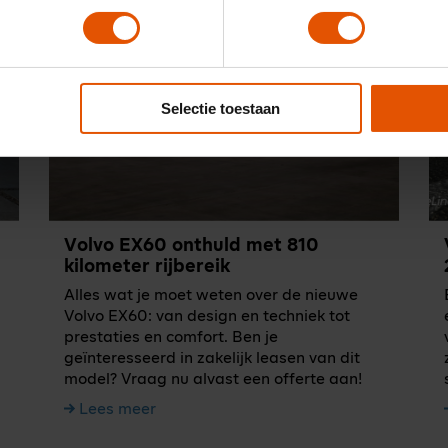
Selectie toestaan
Volvo EX60 onthuld met 810
kilometer rijbereik
Alles wat je moet weten over de nieuwe
Volvo EX60: van design en techniek tot
prestaties en comfort. Ben je
geïnteresseerd in zakelijk leasen van dit
model? Vraag nu alvast een offerte aan!
Lees meer