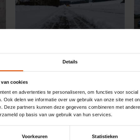
Details
De accu van je EV of hybrid heeft
het koud (en dit moet jij weten)
Elektrisch rijden in de winter vraagt meer
 van cookies
energie. Dat klopt. Maar geen paniek: met
ent en advertenties te personaliseren, om functies voor social
slimme voorbereidingen en tips van een
. Ook delen we informatie over uw gebruik van onze site met on
aantal experts pak je de kou slim aan.
e. Deze partners kunnen deze gegevens combineren met andere i
erzameld op basis van uw gebruik van hun services.
Lees meer
Voorkeuren
Statistieken