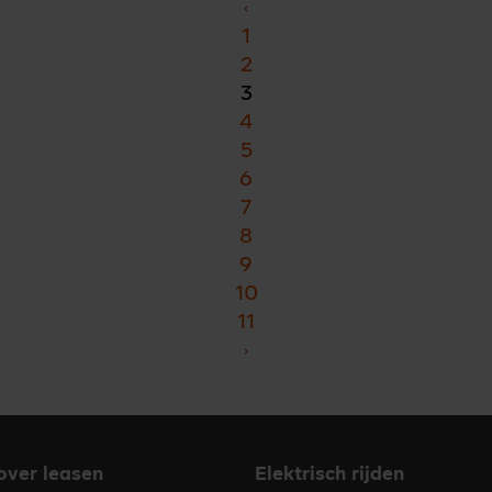
‹
1
2
3
4
5
6
7
8
9
10
11
›
 over leasen
Elektrisch rijden