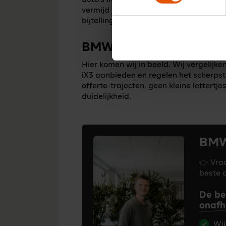
vermijd je niet alleen die heffing, maa
bijtellingsregels op je zakelijke elektri
BMW iX3 zakelijk leasen
Hier komen wij in beeld. Wij vergelijk
iX3 aanbieden en regelen het scherpst
offerte-trajecten, geen kleine lettertj
duidelijkheid.
BMW 
👉 Vraa
beste 
De be
onafh
Wij