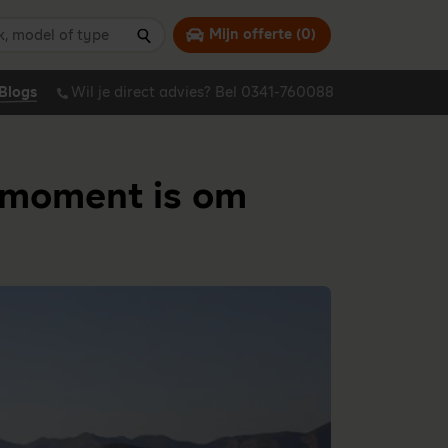
 model of type
Mijn offerte (
0
)
Zoeken
Blogs
Wil je direct advies? Bel 0341-760088
 moment is om