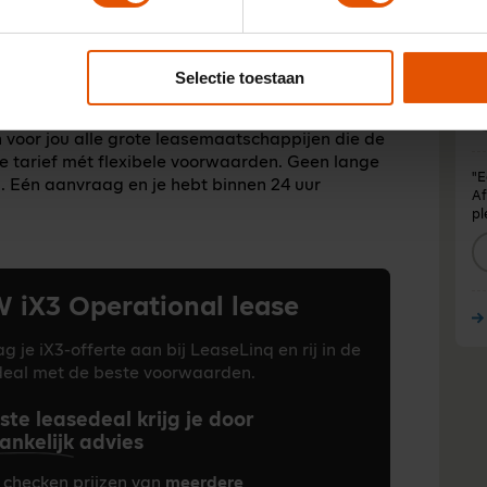
Ha
r profiteer je ook nog van de huidige
ee
sche auto.
vr
Ja
Selectie toestaan
 via LeaseLinq
en voor jou alle grote leasemaatschappijen die de
e tarief mét flexibele voorwaarden. Geen lange
"E
es. Eén aanvraag en je hebt binnen 24 uur
Af
pl
iX3 Operational lease
g je iX3-offerte aan bij LeaseLinq en rij in de
deal met de beste voorwaarden.
ste leasedeal krijg je door
ankelijk
advies
 checken prijzen van
meerdere