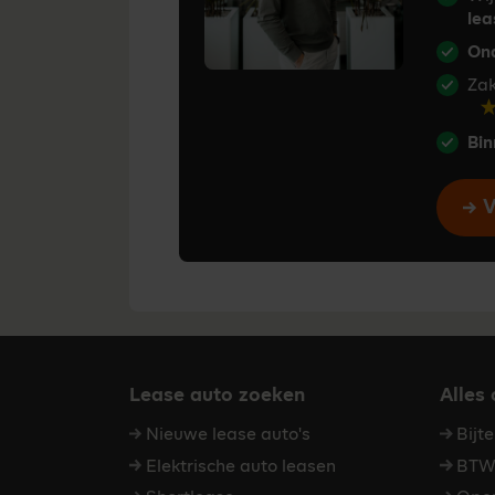
lea
Ona
Zak
Bin
V
Lease auto zoeken
Alles
Nieuwe lease auto's
Bijt
Elektrische auto leasen
BTW 