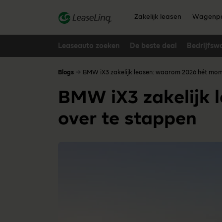
go_to_content
Zakelijk leasen
Wagenpa
Leaseauto zoeken
De beste deal
Bedrijfsw
Blogs
BMW iX3 zakelijk leasen: waarom 2026 hét mom
BMW iX3 zakelijk 
over te stappen