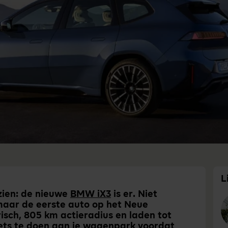
L
ezien: de nieuwe
BMW iX3
is er. Niet
maar de eerste auto op het Neue
risch, 805 km actieradius en laden tot
iets te doen aan je wagenpark voordat