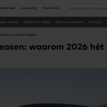
Zoek leaseauto op merk,
rkbeheer
LeaseLinq
Werken bij
agen leasen
Elektrisch rijden
Alles over leasen
Contact
ent is om over te stappen
leasen: waarom 2026 hét