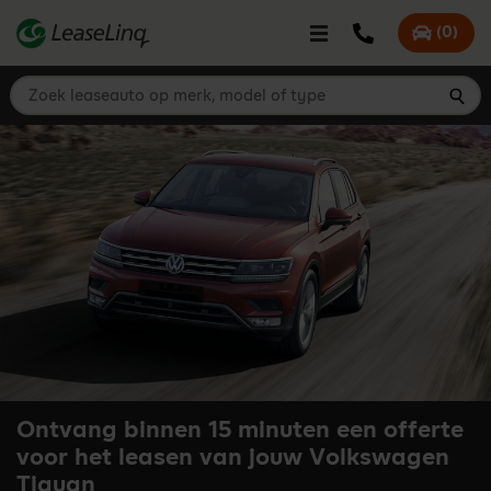
go_to_content
Bel LeaseLinq
(
0
)
Mijn offer
Zoek leaseauto op merk, model of type
Zoe
Ontvang binnen 15 minuten een offerte
voor het leasen van jouw Volkswagen
Tiguan