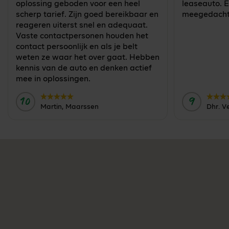
oplossing geboden voor een heel
leaseauto. E
scherp tarief. Zijn goed bereikbaar en
meegedacht
reageren uiterst snel en adequaat.
Vaste contactpersonen houden het
contact persoonlijk en als je belt
weten ze waar het over gaat. Hebben
kennis van de auto en denken actief
mee in oplossingen.
10
9
Door:
Door:
Martin, Maarssen
Dhr. V