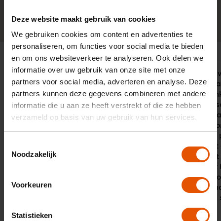
Deze website maakt gebruik van cookies
0341-760088
Neem contact op
We gebruiken cookies om content en advertenties te
personaliseren, om functies voor social media te bieden
en om ons websiteverkeer te analyseren. Ook delen we
informatie over uw gebruik van onze site met onze
Een voorbeeld uit het boekje snelle
"Wij kiezen
partners voor social media, adverteren en analyse. Deze
opvolging, duidelijk communicatie en
de goede sa
partners kunnen deze gegevens combineren met andere
zelfs bij wat uitdagingen wanneer
het meedenk
dealers zich vergissen komt er een
contactpers
informatie die u aan ze heeft verstrekt of die ze hebben
vriendelijke en informerende dialoog
groot, er is 
verzameld op basis van uw gebruik van hun services.
op gang.
LeaseLinq o
van andere 
Toestemmingsselectie
service. Het
Noodzakelijk
is dat al he
wagenpark h
genomen do
Voorkeuren
persoon waa
hebben. De 
perfect!"
Statistieken