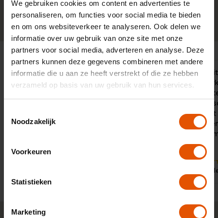
We gebruiken cookies om content en advertenties te
personaliseren, om functies voor social media te bieden
0341-760088
Neem contact op
en om ons websiteverkeer te analyseren. Ook delen we
informatie over uw gebruik van onze site met onze
partners voor social media, adverteren en analyse. Deze
partners kunnen deze gegevens combineren met andere
Ik kan geen betere bedrijf op noemen
"Ik heb nooi
informatie die u aan ze heeft verstrekt of die ze hebben
als Leaselinq. De medewerkers
jullie gewerk
verzameld op basis van uw gebruik van hun services.
blijven zoeken tot dat er een
complimente
geschikte auto is gevonden die bij mij
contactper
Toestemmingsselectie
past. De communicatie tussen cliënt
zéér correct
Noodzakelijk
en leaselinq is zeer prettig Jaap
opvolging en
Dwarshuis heeft goed geluisterd
plezier om 
naar mijn wensen.
Voorkeuren
10
10
Door:
Door:
Mw. Palit, Den Haag
Dhr. d
Statistieken
Marketing