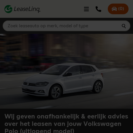
go_to_content
Bel LeaseLinq
(
0
)
Mijn offer
Zoek leaseauto op merk, model of type
Zoe
Wij geven onafhankelijk & eerlijk advies
over het leasen van jouw Volkswagen
Polo (uitlopend model)