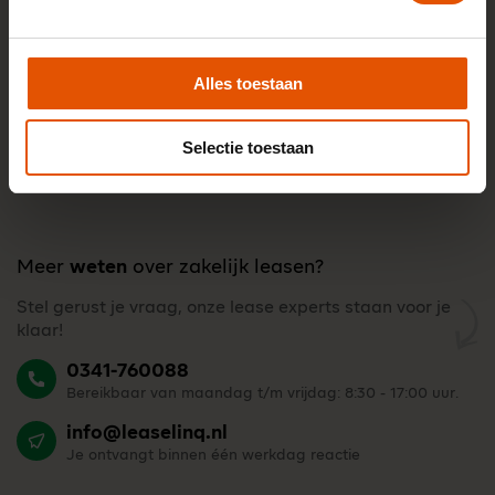
Alles toestaan
Selectie toestaan
Meer
weten
over zakelijk leasen?
Stel gerust je vraag, onze lease experts staan voor je
klaar!
0341-760088
Bereikbaar van maandag t/m vrijdag: 8:30 - 17:00 uur.
info@leaselinq.nl
Je ontvangt binnen één werkdag reactie