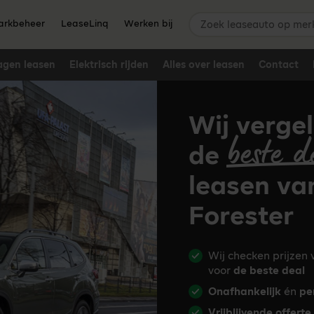
Zoek leaseauto op merk,
rkbeheer
LeaseLinq
Werken bij
agen leasen
Elektrisch rijden
Alles over leasen
Contact
Wij vergel
beste d
de
leasen va
Forester
Wij checken prijzen
voor
de beste deal
Onafhankelijk
én
pe
Vrijblijvende offerte