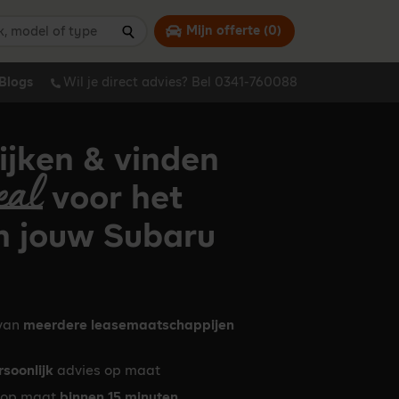
 model of type
Mijn offerte (
0
)
Zoeken
Blogs
Wil je direct advies? Bel 0341-760088
ijken & vinden
eal
voor het
n jouw Subaru
 van
meerdere leasemaatschappijen
rsoonlijk
advies op maat
op maat
binnen 15 minuten