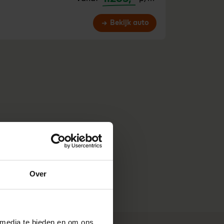
Bekijk auto
Over
 media te bieden en om ons