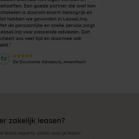
behoeften. Een goede partner die snel kan
schakelen is daarom enorm belangrijk en
dat hebben we gevonden in LeaseLinq.
et de persoonlijke en snelle service zorgt
LeaseLinq voor passende adviezen. Dat
cheelt ons veel tijd en daarmee ook
eld."
10
Door:
De Duurzame Adviseurs, Amersfoort
r zakelijk leasen?
ze lease experts staan voor je klaar!