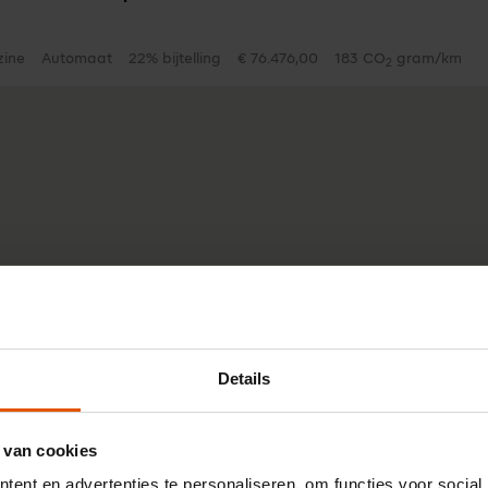
zine
Automaat
22% bijtelling
€ 76.476,00
183 CO
gram/km
2
Details
 van cookies
ent en advertenties te personaliseren, om functies voor social