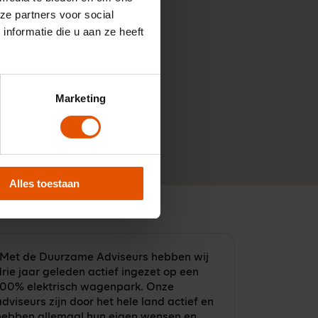
ze partners voor social
nformatie die u aan ze heeft
Marketing
Alles toestaan
"Met de Duurzame Adviseurs hebben wij
rie jaar geleden actief ingezet op een
100% elektrisch wagenpark. Onze
dviseurs zijn door het hele land actief en
hebben allemaal hun eigen wensen en