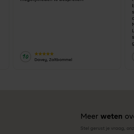
M
s
g
10
Door:
Davey, Zaltbommel
Meer
weten
ove
Stel gerust je vraag, on