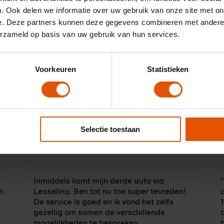
. Ook delen we informatie over uw gebruik van onze site met on
ijd besparen bij een
e. Deze partners kunnen deze gegevens combineren met andere i
en?
erzameld op basis van uw gebruik van hun services.
an onze onafhankelijke lease-experts. Ma t/m
 17:00 u.
Voorkeuren
Statistieken
Neem contact op
Selectie toestaan
Inmiddels komt mijn derde auto via
n
Leaselinq. Ben tot nu toe super tevreden!
d
De service is goed en ik vond het zelfs
gezellig om samen de verschillende
a
mogelijkheden te bespreken.