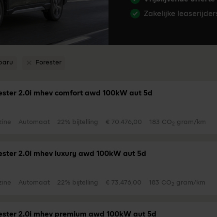
Zakelijke leaserijde
baru
Forester
jder filter Subaru
Verwijder filter Forester
ester 2.0i mhev comfort awd 100kW aut 5d
zine
Automaat
22% bijtelling
€ 70.476,00
183 CO
gram/km
2
ester 2.0i mhev luxury awd 100kW aut 5d
zine
Automaat
22% bijtelling
€ 73.476,00
183 CO
gram/km
2
ester 2.0i mhev premium awd 100kW aut 5d