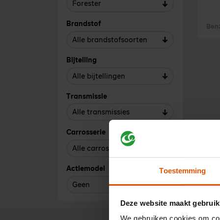
Brandstof
Ben
Bijtelling
Transmissie
Carrosserie
Actiemodel
Toestemming
Deze website maakt gebruik
We gebruiken cookies om cont