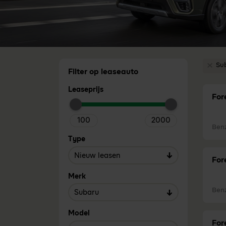
Su
Verwi
Filter op leaseauto
Leaseprijs
For
Ben
Type
For
Merk
Ben
Model
For