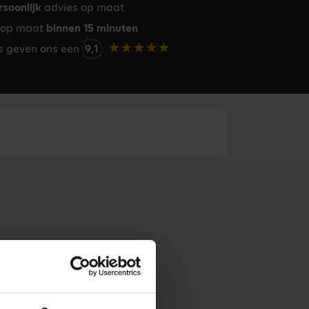
rsoonlijk
advies op maat
op maat
binnen 15 minuten
rs geven ons een
9,1