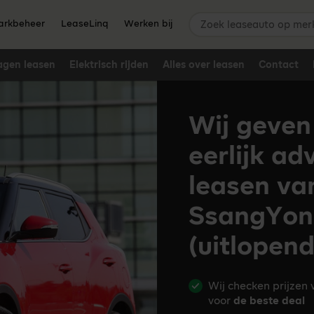
Zoek leaseauto op merk,
rkbeheer
LeaseLinq
Werken bij
agen leasen
Elektrisch rijden
Alles over leasen
Contact
Wij geven
eerlijk ad
leasen va
SsangYong
(uitlopen
Wij checken prijzen
voor
de beste deal