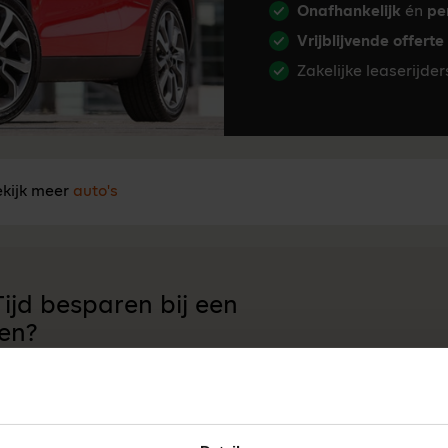
Onafhankelijk
én
pe
Vrijblijvende offerte
Zakelijke leaserijde
kijk meer
auto's
ijd besparen bij een
en?
an onze onafhankelijke lease-experts. Ma t/m
 17:00 u.
Neem contact op