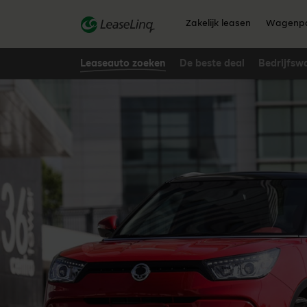
go_to_content
Zakelijk leasen
Wagenpa
Leaseauto zoeken
De beste deal
Bedrijfsw