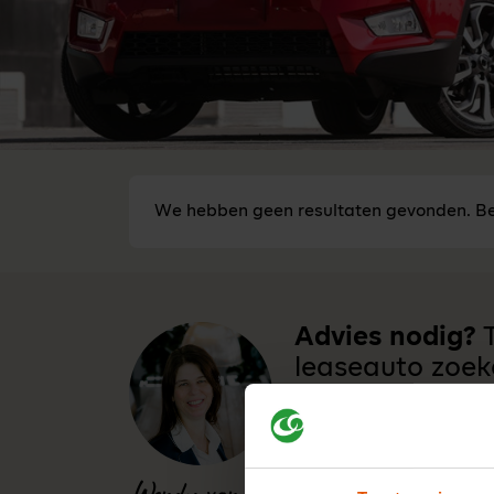
We hebben geen resultaten gevonden. Be
Advies nodig?
T
leaseauto zoek
Stel je vraag aan één v
vr bereikbaar van 8:30 -
0341-760088