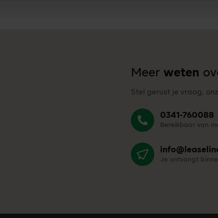
Meer
weten
ove
Stel gerust je vraag, on
0341-760088
Bereikbaar van ma
info@leaselin
Je ontvangt binne