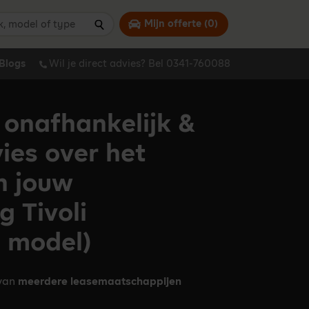
 model of type
Mijn offerte (
0
)
Zoeken
Blogs
Wil je direct advies? Bel 0341-760088
 onafhankelijk &
vies over het
n jouw
 Tivoli
d model)
 van
meerdere leasemaatschappijen