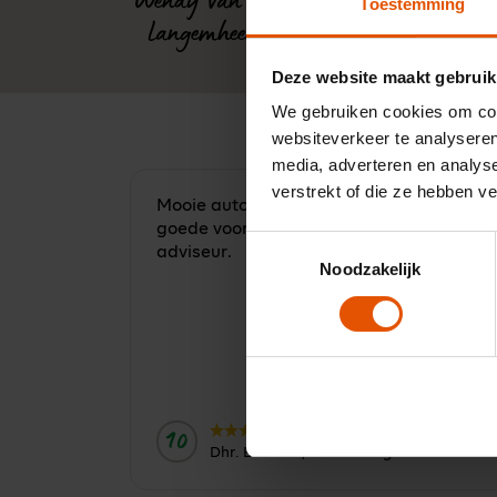
Wendy van de
Toestemming
Langemheen
Deze website maakt gebruik
We gebruiken cookies om cont
websiteverkeer te analyseren
media, adverteren en analys
verstrekt of die ze hebben v
Mooie auto voor een scherpe prijs, onder
goede voorwaarden. Deskundige
Toestemmingsselectie
adviseur.
Noodzakelijk
10
Door:
Dhr. Bosman, Middelburg