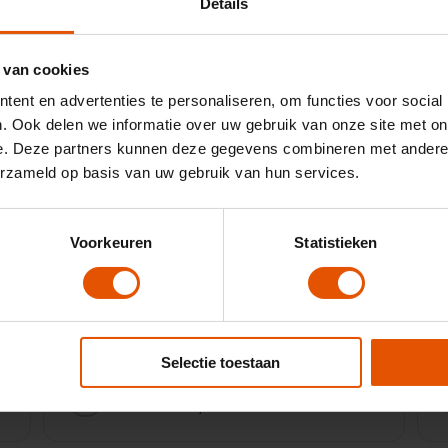
Details
 van cookies
ent en advertenties te personaliseren, om functies voor social
. Ook delen we informatie over uw gebruik van onze site met on
e. Deze partners kunnen deze gegevens combineren met andere i
erzameld op basis van uw gebruik van hun services.
Ik heb goede ervaring met Leaselinq,
duidelijk verhaal. Denken mee met het
lease project. Wij wilden graag een
g
Voorkeuren
Statistieken
voorraad auto leasen. Konden zelf
aangeven waar een auto nog op voorraad
stond en Leaselinq heeft ook opties
h
aangeboden. Prijstechnisch ook op goed
niveau.
i
Selectie toestaan
9
Door:
Dhr. Wessels, Schiedam