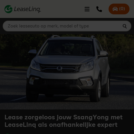
go_to_content
Bel LeaseLinq
(
0
)
Mijn offer
Zoek leaseauto op merk, model of type
Zoe
Lease zorgeloos jouw SsangYong met
LeaseLinq als onafhankelijke expert