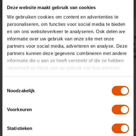
0341-760088
Neem contact op
Deze website maakt gebruik van cookies
We gebruiken cookies om content en advertenties te
personaliseren, om functies voor social media te bieden
en om ons websiteverkeer te analyseren. Ook delen we
"Met de Duurzame Adviseurs hebben
"LeaseLinq 
informatie over uw gebruik van onze site met onze
wij drie jaar geleden actief ingezet op
bij de keuze
partners voor social media, adverteren en analyse. Deze
een 100% elektrisch wagenpark.
leaseauto. E
partners kunnen deze gegevens combineren met andere
Onze adviseurs zijn door het hele
meegedacht
informatie die u aan ze heeft verstrekt of die ze hebben
land actief en hebben allemaal hun
verzameld op basis van uw gebruik van hun services.
eigen wensen en behoeften. Een
goede partner die snel kan schakelen
is daarom enorm belangrijk en dat
Toestemmingsselectie
hebben we gevonden in LeaseLinq.
Noodzakelijk
Met de persoonlijke en snelle service
zorgt LeaseLinq voor passende
adviezen. Dat scheelt ons veel tijd en
Voorkeuren
daarmee ook geld."
10
Statistieken
Door:
9
De Duurzame Adviseurs,