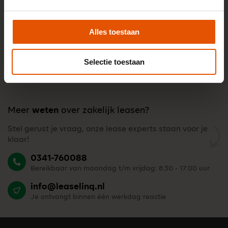
Alles toestaan
Selectie toestaan
Meer
weten
over zakelijk leasen?
Stel gerust je vraag, onze lease experts staan voor je
klaar!
0341-760088
Bereikbaar van maandag t/m vrijdag: 8:30 - 17:00 uur.
info@leaselinq.nl
Je ontvangt binnen één werkdag reactie