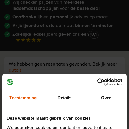
Wij checken prijzen van
meerdere
leasemaatschappijen
voor
de beste deal
Onafhankelijk
én
persoonlijk
advies op maat
Vrijblijvende offerte
op maat
binnen 15 minuten
Zakelijke leaserijders geven ons een
9,1
We hebben geen resultaten gevonden. Bekijk meer
auto's
Toestemming
Details
Over
Advies nodig?
Tijd besparen bij een leaseauto
zoeken?
Stel je vraag aan één van onze onafhankelijke lease-
Deze website maakt gebruik van cookies
experts. Ma t/m vr bereikbaar van 8:30 - 17:00 u.
We gebruiken cookies om content en advertenties te