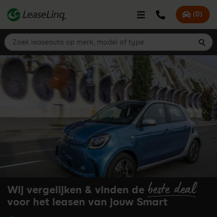
go_to_content
Bel LeaseLinq
(
0
)
Mijn offer
Zoek leaseauto op merk, model of type
Zoe
beste deal
Wij vergelijken & vinden de
voor het leasen van jouw Smart