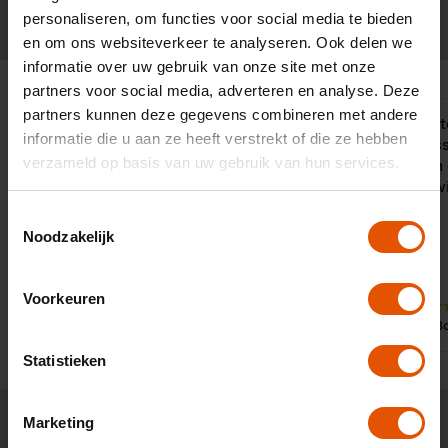
0341-760088
Neem contact op
personaliseren, om functies voor social media te bieden
en om ons websiteverkeer te analyseren. Ook delen we
informatie over uw gebruik van onze site met onze
partners voor social media, adverteren en analyse. Deze
partners kunnen deze gegevens combineren met andere
Sinds enige tijd werken wij samen
"Een correct
informatie die u aan ze heeft verstrekt of die ze hebben
met LeaseLinq. LeaseLinq is in staat
van het dos
verzameld op basis van uw gebruik van hun services.
om concurrerende leasetarieven af te
nagekomen e
geven met een vakkundig advies.
plezierige w
Bovendien zorgen de vakkundige
Toestemmingsselectie
medewerkers dat alle documenten op
Noodzakelijk
orde komen
Voorkeuren
9
9
Door:
Door:
Dhr. van der Louw, Vleuten
Dhr. B
Statistieken
Marketing