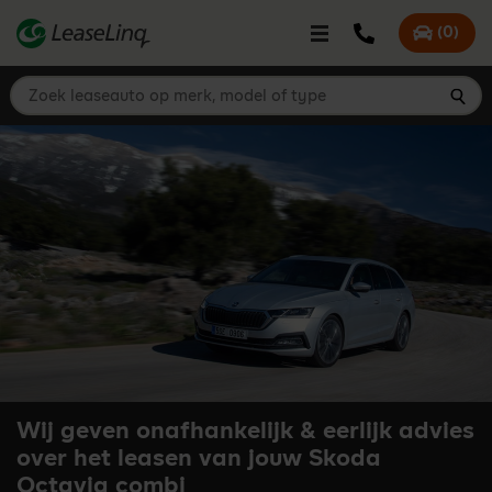
go_to_content
Bel LeaseLinq
(
0
)
Mijn offer
Zoek leaseauto op merk, model of type
Zoe
Wij geven onafhankelijk & eerlijk advies
over het leasen van jouw Skoda
Octavia combi