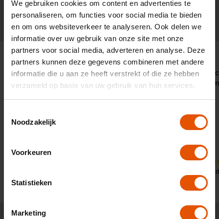
We gebruiken cookies om content en advertenties te
personaliseren, om functies voor social media te bieden
0341-760088
Neem contact op
en om ons websiteverkeer te analyseren. Ook delen we
informatie over uw gebruik van onze site met onze
partners voor social media, adverteren en analyse. Deze
partners kunnen deze gegevens combineren met andere
"LeaseLinq heeft mij prima geholpen
Snelle servi
informatie die u aan ze heeft verstrekt of die ze hebben
bij de keuze van een nieuwe
behulpzaam.
verzameld op basis van uw gebruik van hun services.
leaseauto. Er is erg goed met mij
LeaseLinq
meegedacht."
Toestemmingsselectie
Noodzakelijk
Voorkeuren
9
9
Door:
Door:
Dhr. Verwoert, Amsterdam
Roland
Statistieken
Marketing