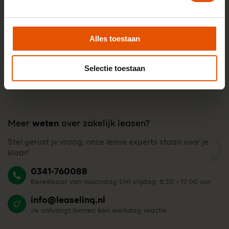
Alles toestaan
Selectie toestaan
Meer
weten
over zakelijk leasen?
Stel gerust je vraag, onze lease experts staan voor je
klaar!
0341-760088
Bereikbaar van maandag t/m vrijdag: 8:30 - 17:00 uur.
info@leaselinq.nl
Je ontvangt binnen één werkdag reactie