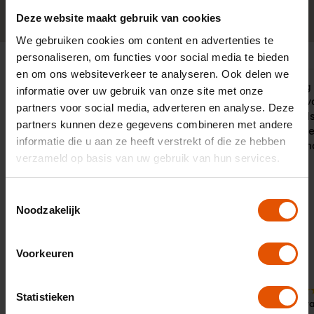
0341-760088
Neem contact op
Deze website maakt gebruik van cookies
We gebruiken cookies om content en advertenties te
personaliseren, om functies voor social media te bieden
en om ons websiteverkeer te analyseren. Ook delen we
"Wij kiezen voor LeaseLinq vanwege
Zeer prettig
informatie over uw gebruik van onze site met onze
de goede samenwerking en vooral
met Victor v
partners voor social media, adverteren en analyse. Deze
het meedenken van onze vaste
ontpopte al
partners kunnen deze gegevens combineren met andere
contactpersoon. Geen probleem te
open gesprek
informatie die u aan ze heeft verstrekt of die ze hebben
groot, er is altijd een oplossing.
aan de gema
verzameld op basis van uw gebruik van hun services.
LeaseLinq onderscheidt zich dan ook
van andere partijen door de goede
service. Het grootste voordeel hiervan
Toestemmingsselectie
is dat al het werk dat wij aan het
Noodzakelijk
wagenpark hebben, uit handen wordt
genomen door een deskundig
persoon waar wij vertrouwen in
Voorkeuren
hebben. De samenwerking is
perfect!"
10
Statistieken
10
Door:
Dhr. 