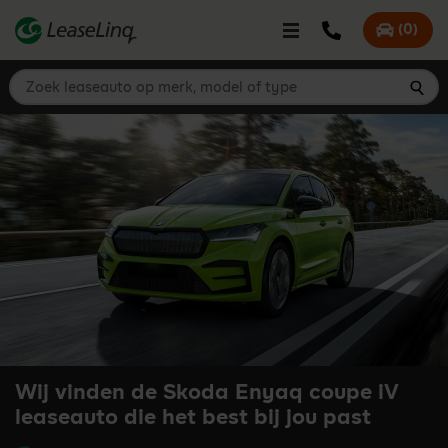
go_to_content
Bel LeaseLinq
(
0
)
Mijn offer
Zoek leaseauto op merk, model of type
Zoe
Wij vinden de Skoda Enyaq coupe iV
leaseauto die het best bij jou past