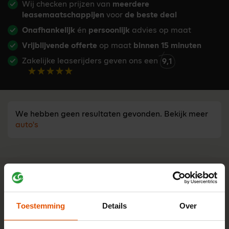
Wij checken prijzen van
meerdere
leasemaatschappijen
voor
de beste deal
Onafhankelijk
én
persoonlijk
advies op maat
Vrijblijvende offerte
op maat
binnen 15 minuten
Zakelijke leaserijders geven ons een
9,1
We hebben geen resultaten gevonden. Bekijk meer
auto's
Advies nodig?
Tijd besparen bij een leaseauto
zoeken?
Stel je vraag aan één van onze onafhankelijke lease-
Toestemming
Details
Over
experts. Ma t/m vr bereikbaar van 8:30 - 17:00 u.