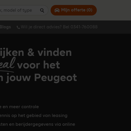
 model of type
Mijn offerte (
0
)
Zoeken
Blogs
Wil je direct advies? Bel 0341-760088
ijken & vinden
eal
voor het
n jouw Peugeot
e en meer controle
ennis op het gebied van leasing
osten en berijdergegevens via online