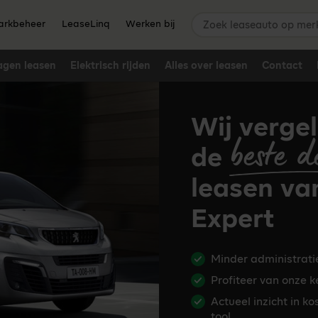
Zoek leaseauto op merk,
rkbeheer
LeaseLinq
Werken bij
agen leasen
Elektrisch rijden
Alles over leasen
Contact
Wij vergel
beste d
de
leasen va
Expert
Minder administrati
Profiteer van onze k
Actueel inzicht in k
tool