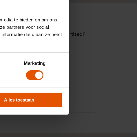
 media te bieden en om ons
ze partners voor social
nformatie die u aan ze heeft
Eerlijk en transparant, as advertised!"
Marketing
10
Alles toestaan
Door:
Robin, Houten