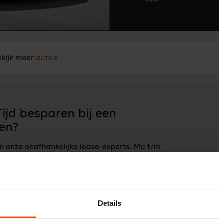
kijk meer
auto's
ijd besparen bij een
en?
an onze onafhankelijke lease-experts. Ma t/m
 17:00 u.
Neem contact op
Details