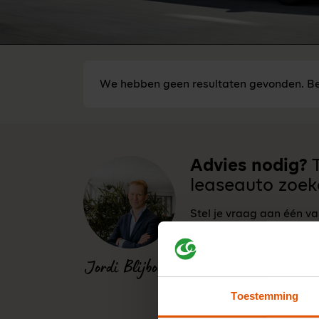
We hebben geen resultaten gevonden. Be
Advies nodig?
T
leaseauto zoek
Stel je vraag aan één v
vr bereikbaar van 8:30 -
0341-760088
Jordi Blijboom
Toestemming