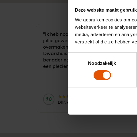
Deze website maakt gebruik
We gebruiken cookies om cont
websiteverkeer te analyseren
media, adverteren en analys
"Ik heb nooit eerder met een partij als
jullie gewerkt, en ik wil mijn complimente
verstrekt of die ze hebben v
overmaken! Mijn contactpersoon Jaap
Dwarshuis was zéér correct in de
Toestemmingsselectie
benadering, opvolging en inzet. Kortom,
Noodzakelijk
een plezier om mee samen te werken."
10
Door:
Dhr. de Smedt, Vloesburg (België)