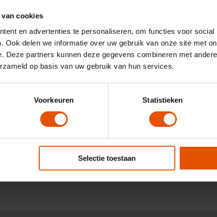
 van cookies
ent en advertenties te personaliseren, om functies voor social
. Ook delen we informatie over uw gebruik van onze site met on
e. Deze partners kunnen deze gegevens combineren met andere i
Leaselinq heeft binnen hun eigen netwerk
"
n
een perfect passende lease-oplossing
erzameld op basis van uw gebruik van hun services.
geboden voor een heel scherp tarief. Zijn
goed bereikbaar en reageren uiterst snel
en adequaat. Vaste contactpersonen
Voorkeuren
Statistieken
houden het contact persoonlijk en als je
belt weten ze waar het over gaat. Hebben
kennis van de auto en denken actief mee
in oplossingen.
10
Selectie toestaan
Door:
Martin, Maarssen