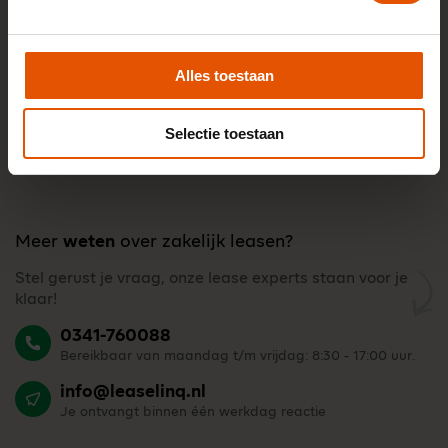
Alles toestaan
Selectie toestaan
Meer
weten
over zakelijk leasen?
Stel gerust je vraag, onze lease experts staan voor je
klaar!
0341-760088
Bereikbaar van maandag t/m vrijdag: 8:30 - 17:00 uur.
info@leaselinq.nl
Je ontvangt binnen één werkdag reactie