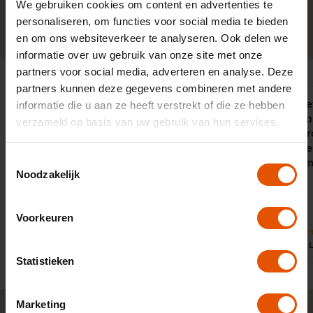
We gebruiken cookies om content en advertenties te
personaliseren, om functies voor social media te bieden
0341-760088
Neem contact op
en om ons websiteverkeer te analyseren. Ook delen we
informatie over uw gebruik van onze site met onze
partners voor social media, adverteren en analyse. Deze
partners kunnen deze gegevens combineren met andere
Vanaf het begin heb ik meteen een
Hard ingeze
informatie die u aan ze heeft verstrekt of die ze hebben
goed gevoel. Goed en snel persoonlijk
vinden ondan
verzameld op basis van uw gebruik van hun services.
contact waarin echt maatwerk
ben. Zeer pr
geleverd wordt. Heel prettig manier
zeer vriendel
Toestemmingsselectie
van zaken doen en relatie opbouwen.
behulpzaam.
Noodzakelijk
Voorkeuren
10
10
Door:
Door:
Dhr. Vloet, Schiedam
Tunc,
Statistieken
Marketing