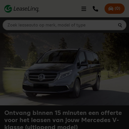
go_to_content
Bel LeaseLinq
(
0
)
Mijn offer
Zoek leaseauto op merk, model of type
Zoe
Ontvang binnen 15 minuten een offerte
voor het leasen van jouw Mercedes V-
klasse (uitlopend model)