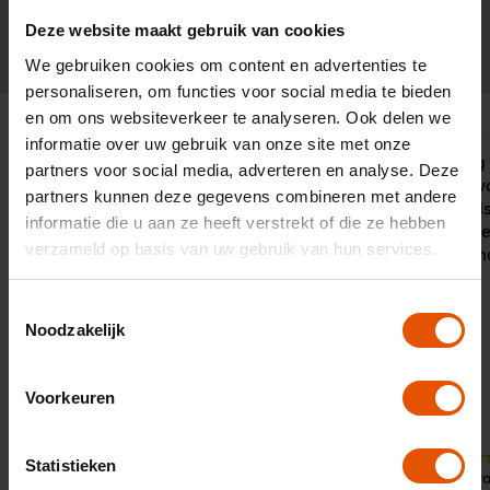
Deze website maakt gebruik van cookies
0341-760088
Neem contact op
We gebruiken cookies om content en advertenties te
personaliseren, om functies voor social media te bieden
en om ons websiteverkeer te analyseren. Ook delen we
informatie over uw gebruik van onze site met onze
Inmiddels komt mijn derde auto via
Zeer prettig
partners voor social media, adverteren en analyse. Deze
Leaselinq. Ben tot nu toe super
met Victor v
partners kunnen deze gegevens combineren met andere
tevreden! De service is goed en ik
ontpopte al
informatie die u aan ze heeft verstrekt of die ze hebben
vond het zelfs gezellig om samen de
open gesprek
verzameld op basis van uw gebruik van hun services.
verschillende mogelijkheden te
aan de gema
bespreken.
Toestemmingsselectie
Noodzakelijk
Voorkeuren
10
Statistieken
10
Door:
Dhr. 