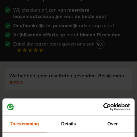
Wij checken prijzen van
meerdere
leasemaatschappijen
voor
de beste deal
Onafhankelijk
én
persoonlijk
advies op maat
Vrijblijvende offerte
op maat
binnen 15 minuten
Zakelijke leaserijders geven ons een
9,1
We hebben geen resultaten gevonden. Bekijk meer
auto's
Advies nodig?
Tijd besparen bij een leaseauto
zoeken?
Toestemming
Details
Over
Stel je vraag aan één van onze onafhankelijke lease-
experts. Ma t/m vr bereikbaar van 8:30 - 17:00 u.