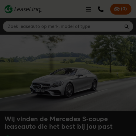
go_to_content
Bel LeaseLinq
(
0
)
Mijn offer
Zoek leaseauto op merk, model of type
Zoe
Wij vinden de Mercedes S-coupe
leaseauto die het best bij jou past