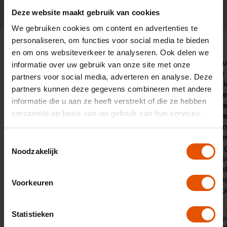
0341-760088
Neem contact op
Deze website maakt gebruik van cookies
We gebruiken cookies om content en advertenties te
personaliseren, om functies voor social media te bieden
en om ons websiteverkeer te analyseren. Ook delen we
Hard ingezet om een oplossing te
"Met de Duu
informatie over uw gebruik van onze site met onze
vinden ondanks dat ik een starter
wij drie jaa
partners voor social media, adverteren en analyse. Deze
ben. Zeer professionele houding en
een 100% el
partners kunnen deze gegevens combineren met andere
zeer vriendelijk in contact en erg
Onze adviseu
informatie die u aan ze heeft verstrekt of die ze hebben
behulpzaam. Dank je wel Jaap.
land actief
verzameld op basis van uw gebruik van hun services.
eigen wense
goede partn
is daarom e
Toestemmingsselectie
hebben we g
Noodzakelijk
Met de perso
zorgt Lease
adviezen. Da
Voorkeuren
daarmee ook
10
Statistieken
10
Door:
De Duu