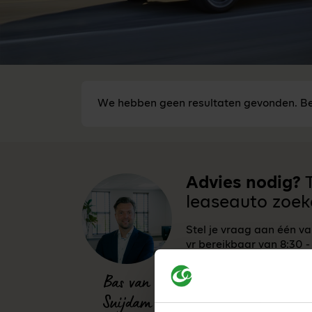
We hebben geen resultaten gevonden. Be
Advies nodig?
T
leaseauto zoek
Stel je vraag aan één v
vr bereikbaar van 8:30 -
0341-760088
Bas van
Suijdam