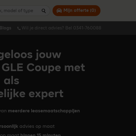
 model of type
Mijn offerte (
0
)
Zoeken
Blogs
Wil je direct advies? Bel 0341-760088
geloos jouw
 GLE Coupe met
 als
lijke expert
 van
meerdere leasemaatschappijen
rsoonlijk
advies op maat
op maat
binnen 15 minuten