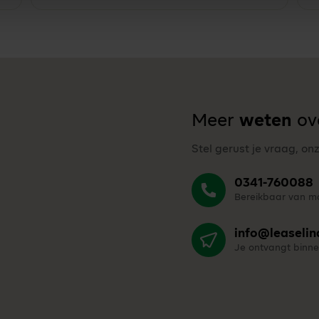
Meer
weten
ove
Stel gerust je vraag, on
0341-760088
Bereikbaar van ma
info@leaselin
Je ontvangt binne