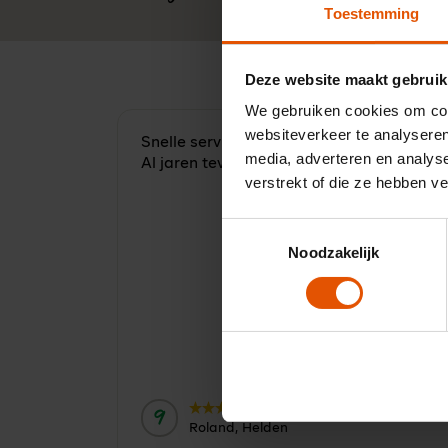
Toestemming
Deze website maakt gebruik
We gebruiken cookies om cont
websiteverkeer te analyseren
Snelle service, accuraat en behulpzaam.
media, adverteren en analys
Al jaren tevreden over LeaseLinq
verstrekt of die ze hebben v
Toestemmingsselectie
Noodzakelijk
9
Door:
Roland, Helden