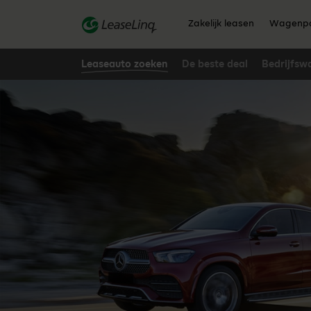
go_to_content
Zakelijk leasen
Wagenpa
Leaseauto zoeken
De beste deal
Bedrijfsw