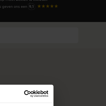
rs geven ons een
9,1