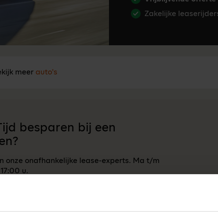
Zakelijke leaserijde
kijk meer
auto's
ijd besparen bij een
en?
an onze onafhankelijke lease-experts. Ma t/m
 17:00 u.
Neem contact op