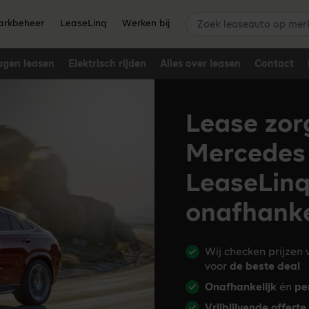
Zoek leaseauto op merk,
rkbeheer
LeaseLinq
Werken bij
agen leasen
Elektrisch rijden
Alles over leasen
Contact
Lease zor
Mercedes
LeaseLinq
onafhanke
Wij checken prijzen
voor
de beste deal
Onafhankelijk
én
pe
Vrijblijvende offerte