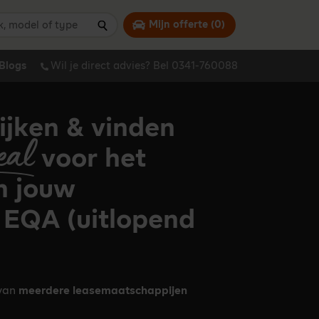
 model of type
Mijn offerte (
0
)
Zoeken
Blogs
Wil je direct advies? Bel 0341-760088
ijken & vinden
eal
voor het
n jouw
EQA (uitlopend
 van
meerdere leasemaatschappijen