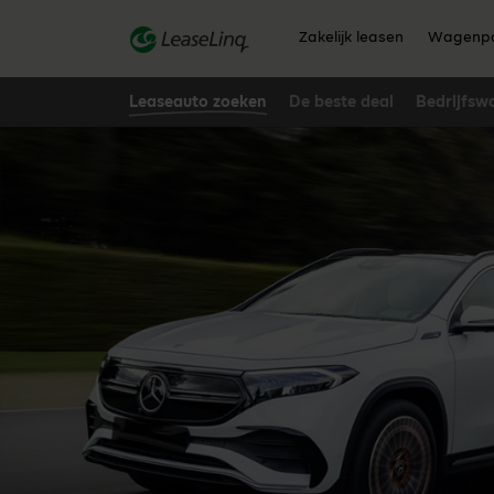
go_to_content
Zakelijk leasen
Wagenpa
Leaseauto zoeken
De beste deal
Bedrijfsw