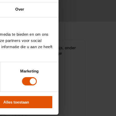
Over
 media te bieden en om ons
ze partners voor social
nformatie die u aan ze heeft
ooie auto voor een scherpe prijs, onder
goede voorwaarden. Deskundige
adviseur.
Marketing
Alles toestaan