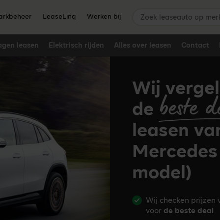
Zoek leaseauto op merk,
rkbeheer
LeaseLinq
Werken bij
agen leasen
Elektrisch rijden
Alles over leasen
Contact
Wij vergel
beste d
de
leasen va
Mercedes 
model)
Wij checken prijzen
voor
de beste deal