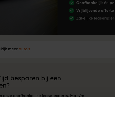
Onafhankelijk
én
pe
Vrijblijvende offerte
Zakelijke leaserijde
kijk meer
auto's
ijd besparen bij een
en?
an onze onafhankelijke lease-experts. Ma t/m
 17:00 u.
Neem contact op