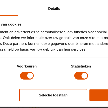
Details
 van cookies
ent en advertenties te personaliseren, om functies voor social
. Ook delen we informatie over uw gebruik van onze site met on
e. Deze partners kunnen deze gegevens combineren met andere i
"Met de Duurzame Adviseurs hebben wij
M
erzameld op basis van uw gebruik van hun services.
drie jaar geleden actief ingezet op een
100% elektrisch wagenpark. Onze
adviseurs zijn door het hele land actief en
hebben allemaal hun eigen wensen en
Voorkeuren
Statistieken
behoeften. Een goede partner die snel kan
schakelen is daarom enorm belangrijk en
dat hebben we gevonden in LeaseLinq.
Met de persoonlijke en snelle service zorgt
LeaseLinq voor passende adviezen. Dat
Selectie toestaan
n
scheelt ons veel tijd en daarmee ook
geld."