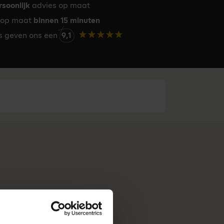
rsoonlijk
advies op maat
op maat
binnen 15 minuten
rs geven ons een
9,1