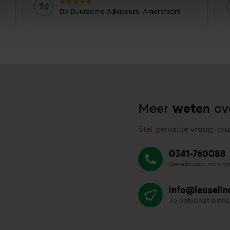
10
Door:
De Duurzame Adviseurs, Amersfoort
Meer
weten
ove
Stel gerust je vraag, on
0341-760088
Bereikbaar van ma
info@leaselin
Je ontvangt binne