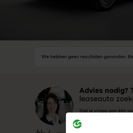
We hebben geen resultaten gevonden. Be
Advies nodig?
T
leaseauto zoek
Stel je vraag aan één v
vr bereikbaar van 8:30 -
0341-760088