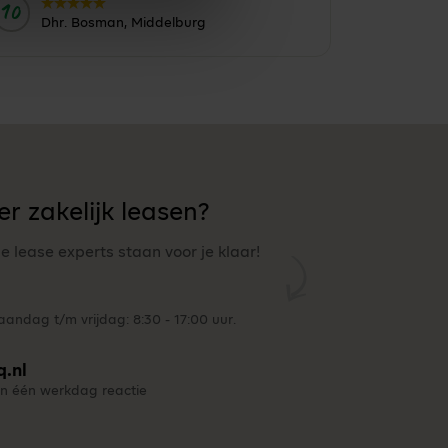
10
Door:
Dhr. Bosman, Middelburg
r zakelijk leasen?
ze lease experts staan voor je klaar!
andag t/m vrijdag: 8:30 - 17:00 uur.
q.nl
n één werkdag reactie