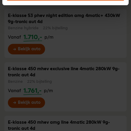
E-klasse 53 phev night edition amg 4matic+ 430kW
9g-tronic aut 4d
Benzine hybride
22% bijtelling
1.710,-
Vanaf
p/m
Bekijk auto
E-klasse 450 mhev exclusive line 4matic 280kW 9g-
tronic aut 4d
Benzine
22% bijtelling
1.761,-
Vanaf
p/m
Bekijk auto
E-klasse 450 mhev amg line 4matic 280kW 9g-
tronic aut 4d