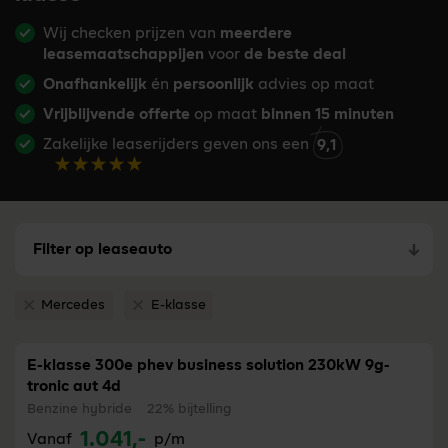
Wij checken prijzen van
meerdere
leasemaatschappijen
voor
de beste deal
Onafhankelijk
én
persoonlijk
advies op maat
Vrijblijvende offerte
op maat
binnen 15 minuten
Zakelijke leaserijders geven ons een
9,1
Filter op leaseauto
Mercedes
E-klasse
Verwijder filter Mercedes
Verwijder filter E-klasse
E-klasse 300e phev business solution 230kW 9g-
tronic aut 4d
Benzine hybride
22% bijtelling
1.041,-
Vanaf
p/m