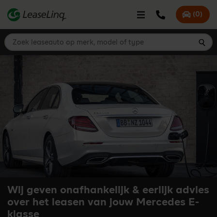
go_to_content
Bel LeaseLinq
(
0
)
Mijn offer
Zoek leaseauto op merk, model of type
Zoe
Wij geven onafhankelijk & eerlijk advies
over het leasen van jouw Mercedes E-
klasse