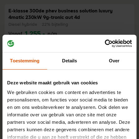
E-klasse 300de phev business solution luxury
4matic 230kW 9g-tronic aut 4d
Diesel hybride
22% bijtelling
1.255,-
Vanaf
p/m
Bekijk auto
Toestemming
Details
Over
E-klasse 300de phev business solution amg 4matic
230kW 9g-tronic aut 4d
Diesel hybride
22% bijtelling
Deze website maakt gebruik van cookies
1.276,-
Vanaf
p/m
We gebruiken cookies om content en advertenties te
personaliseren, om functies voor social media te bieden
Bekijk auto
en om ons websiteverkeer te analyseren. Ook delen we
informatie over uw gebruik van onze site met onze
partners voor social media, adverteren en analyse. Deze
E-klasse 400e phev exclusive line 4matic 280kW
partners kunnen deze gegevens combineren met andere
9g-tronic aut 4d
informatie die u aan ze heeft verstrekt of die ze hebben
Benzine hybride
22% bijtelling