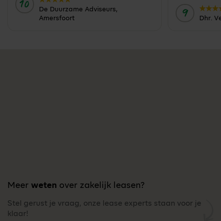
10
Door:
9
De Duurzame Adviseurs,
Door:
Amersfoort
Dhr. V
Meer
weten
over zakelijk leasen?
Stel gerust je vraag, onze lease experts staan voor je
klaar!