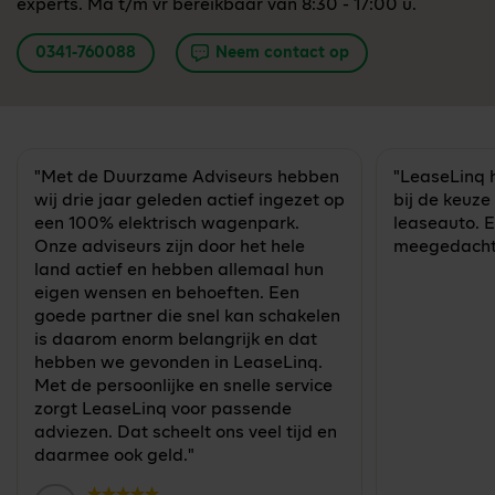
experts. Ma t/m vr bereikbaar van 8:30 - 17:00 u.
0341-760088
Neem contact op
"Met de Duurzame Adviseurs hebben
"LeaseLinq 
wij drie jaar geleden actief ingezet op
bij de keuze
een 100% elektrisch wagenpark.
leaseauto. E
Onze adviseurs zijn door het hele
meegedacht
land actief en hebben allemaal hun
eigen wensen en behoeften. Een
goede partner die snel kan schakelen
is daarom enorm belangrijk en dat
hebben we gevonden in LeaseLinq.
Met de persoonlijke en snelle service
zorgt LeaseLinq voor passende
adviezen. Dat scheelt ons veel tijd en
daarmee ook geld."