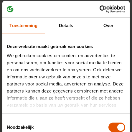
B-klasse 250e phev business solution luxury 160kW
8g-dct aut 5d
Benzine hybride
22% bijtelling
Toestemming
Details
Over
736,-
Vanaf
p/m
Bekijk auto
Deze website maakt gebruik van cookies
We gebruiken cookies om content en advertenties te
B-klasse 250e phev business solution amg 160kW
personaliseren, om functies voor social media te bieden
8g-dct aut 5d
en om ons websiteverkeer te analyseren. Ook delen we
Benzine hybride
22% bijtelling
informatie over uw gebruik van onze site met onze
764,-
Vanaf
p/m
partners voor social media, adverteren en analyse. Deze
partners kunnen deze gegevens combineren met andere
Bekijk auto
informatie die u aan ze heeft verstrekt of die ze hebben
verzameld op basis van uw gebruik van hun services.
B-klasse 180 mhev business solution amg 110kW 7g-
dct aut 5d
Toestemmingsselectie
Benzine
22% bijtelling
Noodzakelijk