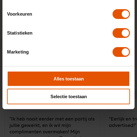
766,-
Vanaf
p/m
Voorkeuren
Bekijk auto
Statistieken
Advies nodig?
Tijd besparen bij een leaseauto
Marketing
zoeken?
Stel je vraag aan één van onze onafhankelijke lease-
experts. Ma t/m vr bereikbaar van 8:30 - 17:00 u.
Alles toestaan
0341-760088
Neem contact op
Selectie toestaan
"Ik heb nooit eerder met een partij als
"Eerlijk en 
jullie gewerkt, en ik wil mijn
advertised!"
complimenten overmaken! Mijn