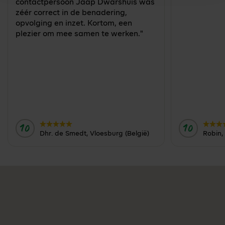
contactpersoon Jaap Dwarshuis was
zéér correct in de benadering,
opvolging en inzet. Kortom, een
plezier om mee samen te werken."
10
10
Door:
Door:
Dhr. de Smedt, Vloesburg (België)
Robin,