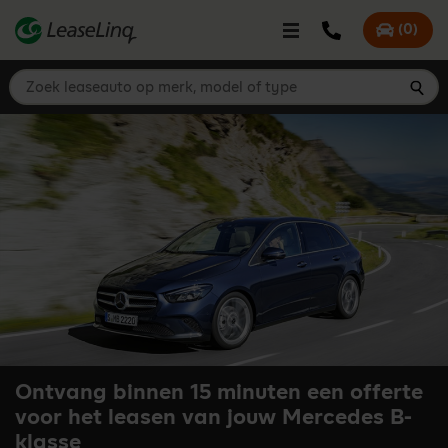
go_to_content
Bel LeaseLinq
(
0
)
Mijn offer
Zoek leaseauto op merk, model of type
Zoe
Ontvang binnen 15 minuten een offerte
voor het leasen van jouw Mercedes B-
klasse