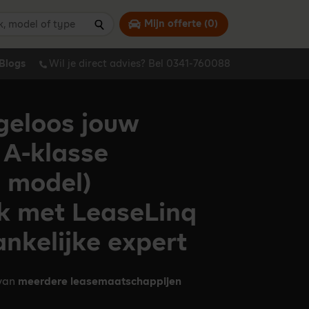
 model of type
Mijn offerte (
0
)
Zoeken
Blogs
Wil je direct advies? Bel 0341-760088
geloos jouw
A-klasse
d model)
k met LeaseLinq
ankelijke expert
 van
meerdere leasemaatschappijen