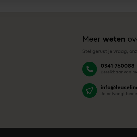
Meer
weten
ove
Stel gerust je vraag, on
0341-760088
Bereikbaar van ma
info@leaselin
Je ontvangt binne