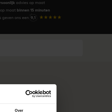
rsoonlijk
advies op maat
op maat
binnen 15 minuten
rs geven ons een
9,1
Over