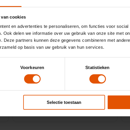
 van cookies
ent en advertenties te personaliseren, om functies voor social
. Ook delen we informatie over uw gebruik van onze site met on
e. Deze partners kunnen deze gegevens combineren met andere i
erzameld op basis van uw gebruik van hun services.
Sinds enige tijd werken wij samen met
"
LeaseLinq. LeaseLinq is in staat om
j
concurrerende leasetarieven af te geven
Voorkeuren
Statistieken
met een vakkundig advies. Bovendien
d
zorgen de vakkundige medewerkers dat
alle documenten op orde komen
Selectie toestaan
9
Door:
Dhr. van der Louw, Vleuten