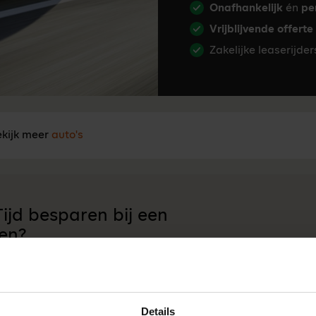
Onafhankelijk
én
pe
Vrijblijvende offerte
Zakelijke leaserijde
kijk meer
auto's
ijd besparen bij een
en?
an onze onafhankelijke lease-experts. Ma t/m
 17:00 u.
Details
Neem contact op