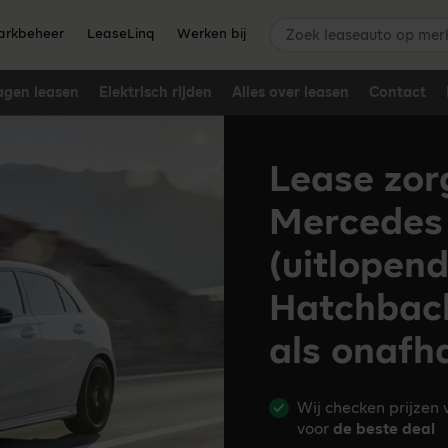
Zoek leaseauto op merk,
rkbeheer
LeaseLinq
Werken bij
agen leasen
Elektrisch rijden
Alles over leasen
Contact
Lease zor
Mercedes 
(uitlopen
Hatchbac
als onafh
Wij checken prijzen
voor
de beste deal