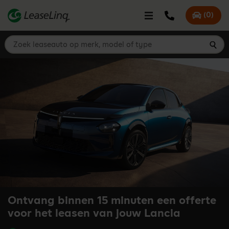
go_to_content
Bel LeaseLinq
(
0
)
Mijn offer
Zoek leaseauto op merk, model of type
Zoe
Ontvang binnen 15 minuten een offerte
voor het leasen van jouw Lancia