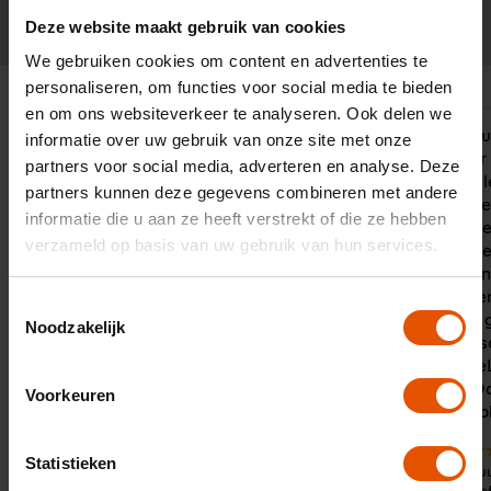
0341-760088
Neem contact op
Deze website maakt gebruik van cookies
We gebruiken cookies om content en advertenties te
personaliseren, om functies voor social media te bieden
en om ons websiteverkeer te analyseren. Ook delen we
Snelle service, accuraat en
"Met de Duu
informatie over uw gebruik van onze site met onze
behulpzaam. Al jaren tevreden over
wij drie jaa
partners voor social media, adverteren en analyse. Deze
LeaseLinq
een 100% el
partners kunnen deze gegevens combineren met andere
Onze adviseu
informatie die u aan ze heeft verstrekt of die ze hebben
land actief
verzameld op basis van uw gebruik van hun services.
eigen wense
goede partn
is daarom e
Toestemmingsselectie
hebben we g
Noodzakelijk
Met de perso
zorgt Lease
adviezen. Da
Voorkeuren
daarmee ook
10
Statistieken
9
Door:
De Duu