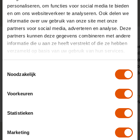
personaliseren, om functies voor social media te bieden
0341-760088
Neem contact op
en om ons websiteverkeer te analyseren. Ook delen we
informatie over uw gebruik van onze site met onze
partners voor social media, adverteren en analyse. Deze
partners kunnen deze gegevens combineren met andere
informatie die u aan ze heeft verstrekt of die ze hebben
Mooie auto voor een scherpe prijs,
Vanaf het b
verzameld op basis van uw gebruik van hun services.
onder goede voorwaarden.
goed gevoel.
Deskundige adviseur.
contact waa
geleverd wor
Toestemmingsselectie
van zaken d
Noodzakelijk
Voorkeuren
10
10
Door:
Door:
Dhr. Bosman, Middelburg
Dhr. V
Statistieken
Marketing