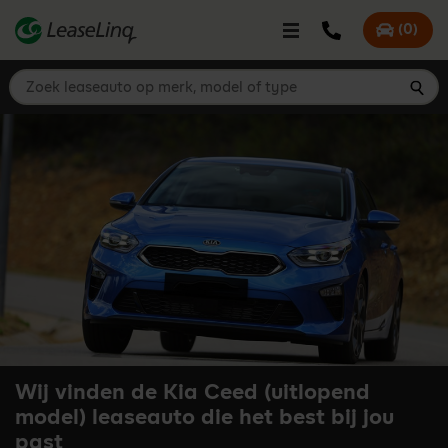
go_to_content
Bel LeaseLinq
(
0
)
Mijn offer
Zoek leaseauto op merk, model of type
Zoe
Wij vinden de Kia Ceed (uitlopend
model) leaseauto die het best bij jou
past