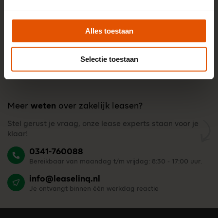
Alles toestaan
Selectie toestaan
Meer
weten
over zakelijk leasen?
Stel gerust je vraag, onze lease experts staan voor je
klaar!
0341-760088
Bereikbaar van maandag t/m vrijdag: 8:30 - 17:00 uur.
info@leaselinq.nl
Je ontvangt binnen één werkdag reactie