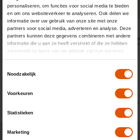
0341-760088
Neem contact op
personaliseren, om functies voor social media te bieden
en om ons websiteverkeer te analyseren. Ook delen we
informatie over uw gebruik van onze site met onze
partners voor social media, adverteren en analyse. Deze
partners kunnen deze gegevens combineren met andere
"Een correcte en vlotte behandeling
"Eerlijk en 
informatie die u aan ze heeft verstrekt of die ze hebben
van het dossier. Afspraken worden
advertised!"
verzameld op basis van uw gebruik van hun services.
nagekomen en je wordt op een
plezierige wijze geholpen."
Toestemmingsselectie
Noodzakelijk
Voorkeuren
9
10
Door:
Door:
Dhr. Boer, Dronten
Robin,
Statistieken
Marketing