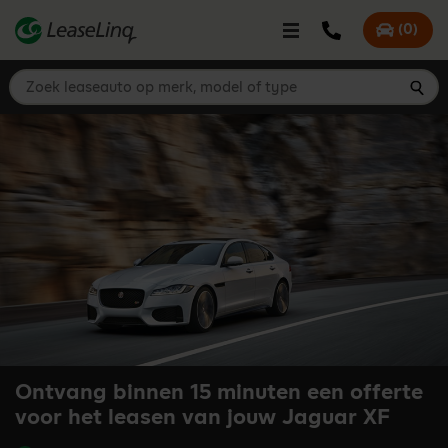
go_to_content
Bel LeaseLinq
(
0
)
Mijn offer
Zoek leaseauto op merk, model of type
Zoe
Ontvang binnen 15 minuten een offerte
voor het leasen van jouw Jaguar XF