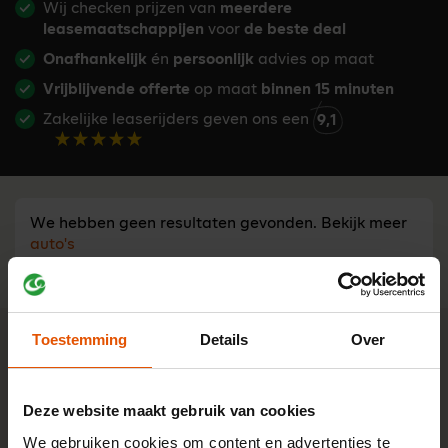
Wij checken prijzen van
meerdere
leasemaatschappijen
voor
de beste deal
Onafhankelijk
én
persoonlijk
advies op maat
Vrijblijvende offerte
op maat
binnen 15 minuten
Zakelijke leaserijders geven ons een
9,1
We hebben geen resultaten gevonden. Bekijk meer
auto's
Toestemming
Details
Over
Advies nodig?
Tijd besparen bij een leaseauto
zoeken?
Stel je vraag aan één van onze onafhankelijke lease-
Deze website maakt gebruik van cookies
experts. Ma t/m vr bereikbaar van 8:30 - 17:00 u.
We gebruiken cookies om content en advertenties te