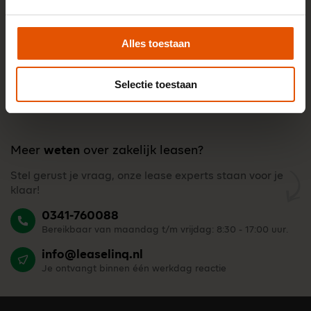
Alles toestaan
Selectie toestaan
Meer
weten
over zakelijk leasen?
Stel gerust je vraag, onze lease experts staan voor je
klaar!
0341-760088
Bereikbaar van maandag t/m vrijdag: 8:30 - 17:00 uur.
info@leaselinq.nl
Je ontvangt binnen één werkdag reactie