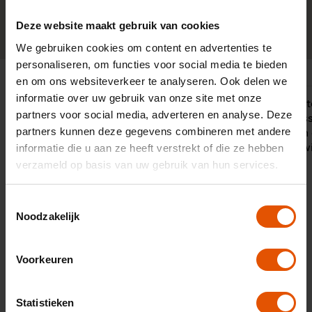
Deze website maakt gebruik van cookies
0341-760088
Neem contact op
We gebruiken cookies om content en advertenties te
personaliseren, om functies voor social media te bieden
en om ons websiteverkeer te analyseren. Ook delen we
informatie over uw gebruik van onze site met onze
"Met de Duurzame Adviseurs hebben
"Een correct
partners voor social media, adverteren en analyse. Deze
wij drie jaar geleden actief ingezet op
van het dos
partners kunnen deze gegevens combineren met andere
een 100% elektrisch wagenpark.
nagekomen e
informatie die u aan ze heeft verstrekt of die ze hebben
Onze adviseurs zijn door het hele
plezierige w
land actief en hebben allemaal hun
verzameld op basis van uw gebruik van hun services.
eigen wensen en behoeften. Een
goede partner die snel kan schakelen
Toestemmingsselectie
is daarom enorm belangrijk en dat
Noodzakelijk
hebben we gevonden in LeaseLinq.
Met de persoonlijke en snelle service
zorgt LeaseLinq voor passende
Voorkeuren
adviezen. Dat scheelt ons veel tijd en
daarmee ook geld."
Statistieken
10