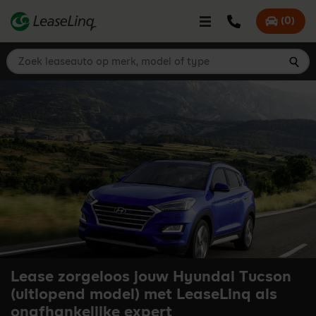
go_to_content
Bel LeaseLinq
(
0
)
Mijn offer
Zoek leaseauto op merk, model of type
Zoe
Lease zorgeloos jouw Hyundai Tucson
(uitlopend model) met LeaseLinq als
onafhankelijke expert