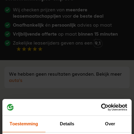
Wij checken prijzen van
meerdere
leasemaatschappijen
voor
de beste deal
Onafhankelijk
én
persoonlijk
advies op maat
Vrijblijvende offerte
op maat
binnen 15 minuten
Zakelijke leaserijders geven ons een
9,1
We hebben geen resultaten gevonden. Bekijk meer
auto's
Advies nodig?
Tijd besparen bij een leaseauto
zoeken?
Toestemming
Details
Over
Stel je vraag aan één van onze onafhankelijke lease-
experts. Ma t/m vr bereikbaar van 8:30 - 17:00 u.