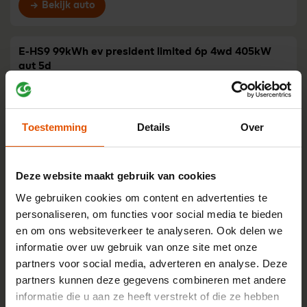
Bekijk auto
E-HS9 99kWh ev president limited 6p 4wd 405kW
aut 5d
Elektrisch 100%
18% bijtelling
1.314,-
Vanaf
p/m
Toestemming
Details
Over
Bekijk auto
Deze website maakt gebruik van cookies
E-HS9 120kWh ev president limited 6p 4wd 405kW
aut 5d
We gebruiken cookies om content en advertenties te
Elektrisch 100%
18% bijtelling
personaliseren, om functies voor social media te bieden
1.381,-
Vanaf
p/m
en om ons websiteverkeer te analyseren. Ook delen we
informatie over uw gebruik van onze site met onze
Bekijk auto
partners voor social media, adverteren en analyse. Deze
partners kunnen deze gegevens combineren met andere
informatie die u aan ze heeft verstrekt of die ze hebben