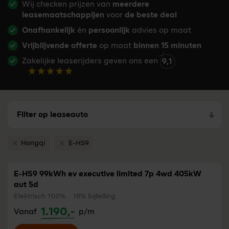
Wij checken prijzen van
meerdere
leasemaatschappijen
voor
de beste deal
Onafhankelijk
én
persoonlijk
advies op maat
Vrijblijvende offerte
op maat
binnen 15 minuten
Zakelijke leaserijders geven ons een
9,1
Filter op leaseauto
Hongqi
E-HS9
Verwijder filter Hongqi
Verwijder filter E-HS9
E-HS9 99kWh ev executive limited 7p 4wd 405kW
aut 5d
Elektrisch 100%
18% bijtelling
1.190,-
Vanaf
p/m