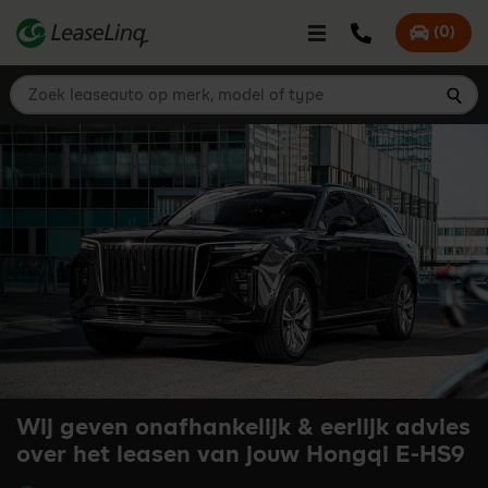
go_to_content
Bel LeaseLinq
(
0
)
Mijn offer
Zoek leaseauto op merk, model of type
Zoe
Wij geven onafhankelijk & eerlijk advies
over het leasen van jouw Hongqi E-HS9