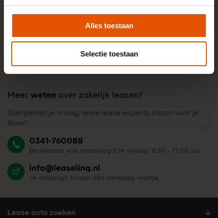
Alles toestaan
Selectie toestaan
Meer
weten
over zakelijk leasen?
Stel gerust je vraag, onze lease experts staan voor je
klaar!
0341-760088
Bereikbaar van maandag t/m vrijdag: 8:30 - 17:00 uur.
info@leaselinq.nl
Je ontvangt binnen één werkdag reactie
Lease auto zoeken