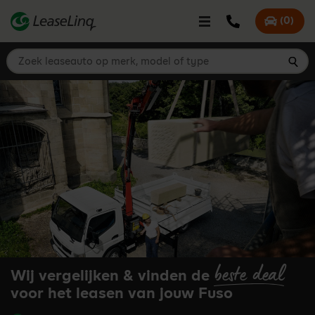
go_to_content
Bel LeaseLinq
(
0
)
Mijn offer
Zoek leaseauto op merk, model of type
Zoe
beste deal
Wij vergelijken & vinden de
voor het leasen van jouw Fuso