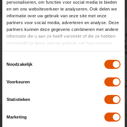
personaliseren, om functies voor social media te bieden
0341-760088
Neem contact op
en om ons websiteverkeer te analyseren. Ook delen we
informatie over uw gebruik van onze site met onze
partners voor social media, adverteren en analyse. Deze
partners kunnen deze gegevens combineren met andere
Sinds enige tijd werken wij samen
"LeaseLinq 
informatie die u aan ze heeft verstrekt of die ze hebben
met LeaseLinq. LeaseLinq is in staat
bij de keuze
verzameld op basis van uw gebruik van hun services.
om concurrerende leasetarieven af te
leaseauto. E
geven met een vakkundig advies.
meegedacht
Toestemmingsselectie
Bovendien zorgen de vakkundige
Noodzakelijk
medewerkers dat alle documenten op
orde komen
Voorkeuren
9
9
Door:
Door:
Dhr. van der Louw, Vleuten
Dhr. V
Statistieken
Marketing