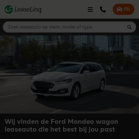
go_to_content
Bel LeaseLinq
(
0
)
Mijn offer
Zoek leaseauto op merk, model of type
Zoe
Wij vinden de Ford Mondeo wagon
leaseauto die het best bij jou past