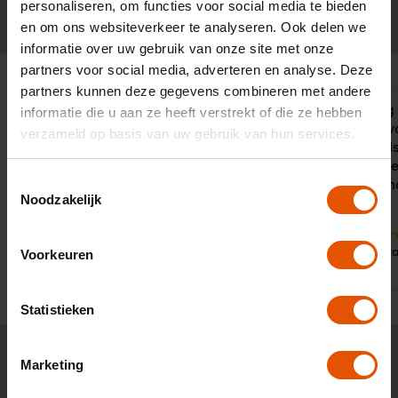
personaliseren, om functies voor social media te bieden
0341-760088
Neem contact op
en om ons websiteverkeer te analyseren. Ook delen we
informatie over uw gebruik van onze site met onze
partners voor social media, adverteren en analyse. Deze
partners kunnen deze gegevens combineren met andere
Snelle service, accuraat en
Zeer prettig
informatie die u aan ze heeft verstrekt of die ze hebben
behulpzaam. Al jaren tevreden over
met Victor v
verzameld op basis van uw gebruik van hun services.
LeaseLinq
ontpopte al
open gesprek
Toestemmingsselectie
aan de gema
Noodzakelijk
10
9
Door:
Dhr. 
Voorkeuren
Door:
Roland, Helden
Dorp
Statistieken
Marketing