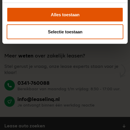
Alles toestaan
Selectie toestaan
Meer
weten
over zakelijk leasen?
Stel gerust je vraag, onze lease experts staan voor je
klaar!
0341-760088
Bereikbaar van maandag t/m vrijdag: 8:30 - 17:00 uur.
info@leaselinq.nl
Je ontvangt binnen één werkdag reactie
Lease auto zoeken