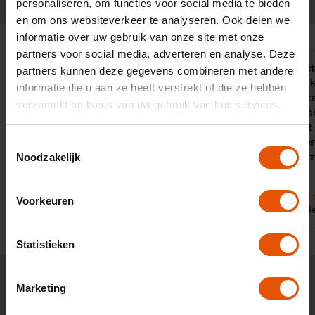
personaliseren, om functies voor social media te bieden
en om ons websiteverkeer te analyseren. Ook delen we
informatie over uw gebruik van onze site met onze
partners voor social media, adverteren en analyse. Deze
Mooie auto voor een scherpe prijs,
"Ik heb nooi
partners kunnen deze gegevens combineren met andere
onder goede voorwaarden.
jullie gewerk
informatie die u aan ze heeft verstrekt of die ze hebben
Deskundige adviseur.
complimente
verzameld op basis van uw gebruik van hun services.
contactper
zéér correct
Toestemmingsselectie
opvolging en
Noodzakelijk
plezier om 
10
10
Voorkeuren
Door:
Door:
Dhr. Bosman, Middelburg
Dhr. d
Statistieken
Marketing