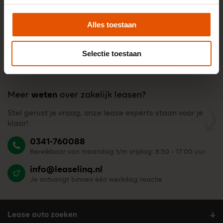
Alles toestaan
Selectie toestaan
Meer
weten
over zakelijk leasen?
Stel gerust je vraag, onze lease experts staan voor je
klaar!
0341-760088
Bereikbaar van maandag t/m vrijdag: 8:30 - 17:00 uur.
info@leaselinq.nl
Je ontvangt binnen één werkdag reactie
Lease auto zoeken