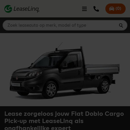
go_to_content
Bel LeaseLinq
(
0
)
Mijn offer
Zoek leaseauto op merk, model of type
Zoe
Lease zorgeloos jouw Fiat Doblo Cargo
Pick-up met LeaseLinq als
onafhankelijke expert