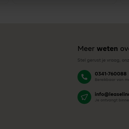
Meer
weten
ove
Stel gerust je vraag, on
0341-760088
Bereikbaar van ma
info@leaselin
Je ontvangt binne