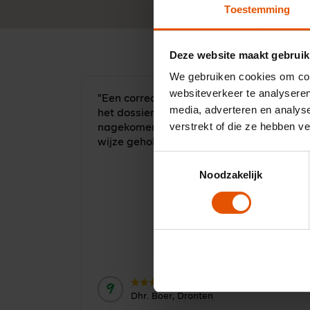
Toestemming
Deze website maakt gebruik
We gebruiken cookies om cont
websiteverkeer te analyseren
"Een correcte en vlotte behandeling van
media, adverteren en analys
het dossier. Afspraken worden
verstrekt of die ze hebben v
nagekomen en je wordt op een plezierige
wijze geholpen."
Toestemmingsselectie
Noodzakelijk
9
Door:
Dhr. Boer, Dronten