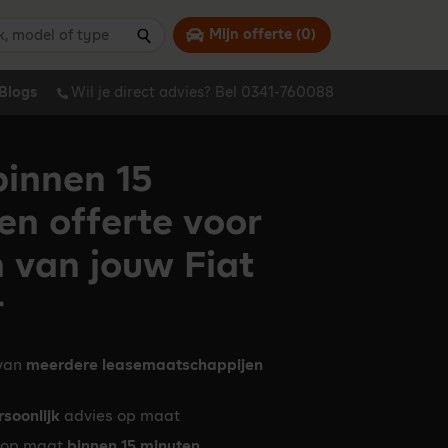
 model of type
Mijn offerte (
0
)
Zoeken
Blogs
Wil je direct advies? Bel 0341-760088
innen 15
en offerte voor
n van jouw Fiat
r
 van
meerdere leasemaatschappijen
rsoonlijk
advies op maat
op maat
binnen 15 minuten