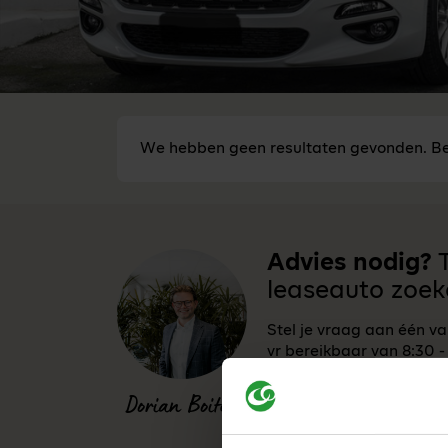
We hebben geen resultaten gevonden. Be
Advies nodig?
T
leaseauto zoek
Stel je vraag aan één v
vr bereikbaar van 8:30 -
0341-760088
Dorian Boiten