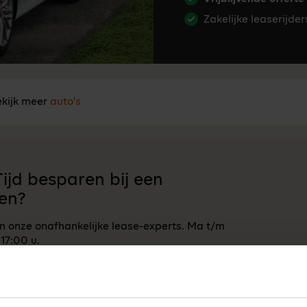
Zakelijke leaserijde
kijk meer
auto's
ijd besparen bij een
en?
an onze onafhankelijke lease-experts. Ma t/m
 17:00 u.
Neem contact op