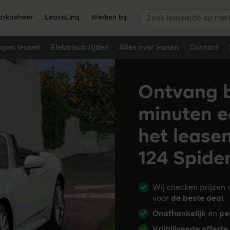
Zoek leaseauto op merk,
rkbeheer
LeaseLinq
Werken bij
agen leasen
Elektrisch rijden
Alles over leasen
Contact
Ontvang b
minuten e
het lease
124 Spide
Wij checken prijzen
voor
de beste deal
Onafhankelijk
én
pe
Vrijblijvende offerte