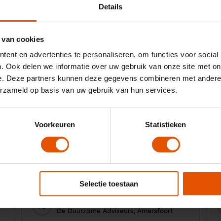
Details
 van cookies
ent en advertenties te personaliseren, om functies voor social
. Ook delen we informatie over uw gebruik van onze site met on
"Met de Duurzame Adviseurs hebben wij
e. Deze partners kunnen deze gegevens combineren met andere i
drie jaar geleden actief ingezet op een
erzameld op basis van uw gebruik van hun services.
100% elektrisch wagenpark. Onze
l
adviseurs zijn door het hele land actief en
hebben allemaal hun eigen wensen en
behoeften. Een goede partner die snel kan
Voorkeuren
Statistieken
schakelen is daarom enorm belangrijk en
dat hebben we gevonden in LeaseLinq.
Met de persoonlijke en snelle service zorgt
LeaseLinq voor passende adviezen. Dat
scheelt ons veel tijd en daarmee ook
Selectie toestaan
geld."
10
Door:
De Duurzame Adviseurs, Amersfoort