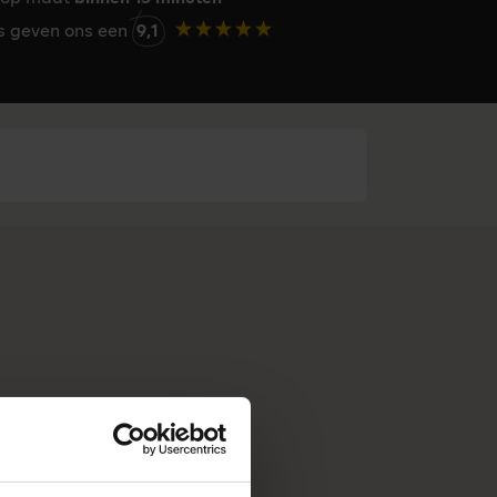
rs geven ons een
9,1