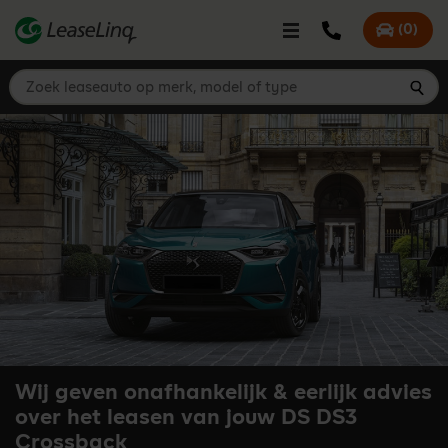
go_to_content
Bel LeaseLinq
(
0
)
Mijn offer
Zoek leaseauto op merk, model of type
Zoe
Wij geven onafhankelijk & eerlijk advies
over het leasen van jouw DS DS3
Crossback