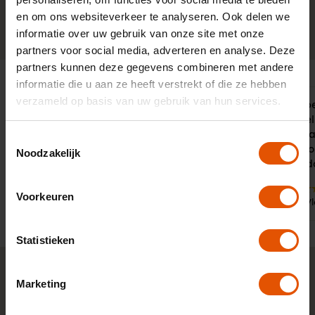
en om ons websiteverkeer te analyseren. Ook delen we
0341-760088
Neem contact op
informatie over uw gebruik van onze site met onze
partners voor social media, adverteren en analyse. Deze
partners kunnen deze gegevens combineren met andere
informatie die u aan ze heeft verstrekt of die ze hebben
verzameld op basis van uw gebruik van hun services.
"LeaseLinq heeft mij prima geholpen
Vanaf het b
bij de keuze van een nieuwe
goed gevoel.
leaseauto. Er is erg goed met mij
contact waa
Toestemmingsselectie
meegedacht."
geleverd wor
Noodzakelijk
van zaken d
9
10
Voorkeuren
Door:
Door:
Dhr. Verwoert, Amsterdam
Dhr. V
Statistieken
Marketing