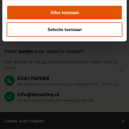
Alles toestaan
Selectie toestaan
Meer
weten
over zakelijk leasen?
Stel gerust je vraag, onze lease experts staan voor je
klaar!
0341-760088
Bereikbaar van maandag t/m vrijdag: 8:30 - 17:00 uur.
info@leaselinq.nl
Je ontvangt binnen één werkdag reactie
Lease auto zoeken