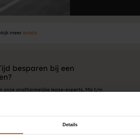
kijk meer
auto's
ijd besparen bij een
en?
an onze onafhankelijke lease-experts. Ma t/m
 17:00 u.
Neem contact op
Details