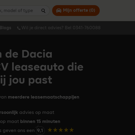
 model of type
Mijn offerte (
0
)
Zoeken
Blogs
Wil je direct advies? Bel 0341-760088
n de Dacia
 leaseauto die
ij jou past
 van
meerdere leasemaatschappijen
rsoonlijk
advies op maat
op maat
binnen 15 minuten
rs geven ons een
9,1