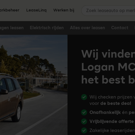
Zoek leaseauto op merk,
rkbeheer
LeaseLinq
Werken bij
agen leasen
Elektrisch rijden
Alles over leasen
Contact
Wij vinde
Logan MCV
het best b
Wij checken prijzen
voor
de beste deal
Onafhankelijk
én
pe
Vrijblijvende offerte
Zakelijke leaserijde