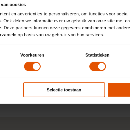
 van cookies
ent en advertenties te personaliseren, om functies voor social
. Ook delen we informatie over uw gebruik van onze site met on
e. Deze partners kunnen deze gegevens combineren met andere i
Ik heb goede ervaring met Leaselinq,
"
erzameld op basis van uw gebruik van hun services.
n
duidelijk verhaal. Denken mee met het
lease project. Wij wilden graag een
voorraad auto leasen. Konden zelf
aangeven waar een auto nog op voorraad
Voorkeuren
Statistieken
stond en Leaselinq heeft ook opties
aangeboden. Prijstechnisch ook op goed
niveau.
9
Door:
Dhr. Wessels, Schiedam
Selectie toestaan