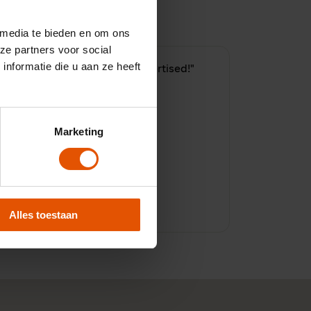
 media te bieden en om ons
ze partners voor social
nformatie die u aan ze heeft
Eerlijk en transparant, as advertised!"
Marketing
10
Door:
Robin, Houten
Alles toestaan