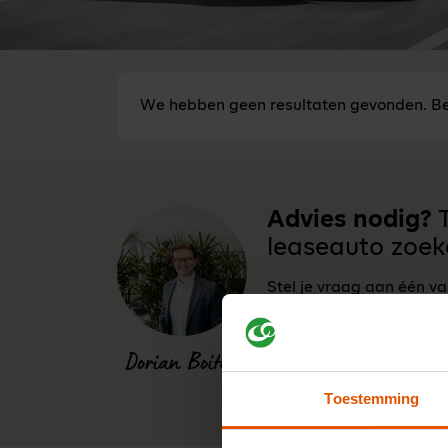
We hebben geen resultaten gevonden. Be
Advies nodig?
T
leaseauto zoek
Stel je vraag aan één v
vr bereikbaar van 8:30 -
0341-760088
Dorian Boiten
Toestemming