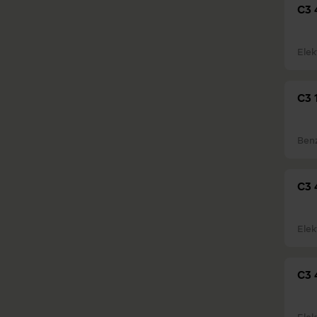
C3 
Elek
C3 
Ben
C3 
Elek
C3 