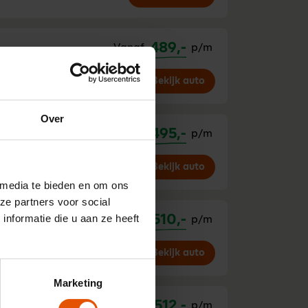
489,-
Vanaf
p/m
Bekijk auto
Over
495,-
Vanaf
p/m
Bekijk auto
/km
 media te bieden en om ons
ze partners voor social
nformatie die u aan ze heeft
510,-
Vanaf
p/m
Bekijk auto
Marketing
512,-
Vanaf
p/m