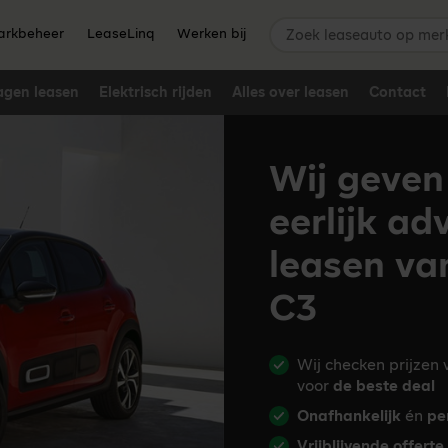
Zoek leaseauto op merk,
rkbeheer
LeaseLinq
Werken bij
agen leasen
Elektrisch rijden
Alles over leasen
Contact
Wij geven
eerlijk ad
leasen va
C3
Wij checken prijzen
voor
de beste deal
Onafhankelijk
én
pe
Vrijblijvende offerte