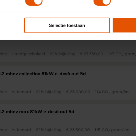
zine
Handgeschakeld
22% bijtelling
€ 27.050,00
127 CO
gram
2
Selectie toestaan
1.2t puretech max 74kW 5d
zine
Handgeschakeld
22% bijtelling
€ 27.350,00
127 CO
gram
2
1.2 mhev collection 81kW e-dcs6 aut 5d
zine
Automaat
22% bijtelling
€ 28.000,00
114 CO
gram/km
2
1.2 mhev max 81kW e-dcs6 aut 5d
zine
Automaat
22% bijtelling
€ 28.300,00
115 CO
gram/km
2