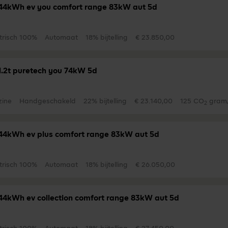
44kWh ev you comfort range 83kW aut 5d
trisch 100%
Automaat
18% bijtelling
€ 23.850,00
1.2t puretech you 74kW 5d
zine
Handgeschakeld
22% bijtelling
€ 23.140,00
125 CO
gram
2
44kWh ev plus comfort range 83kW aut 5d
trisch 100%
Automaat
18% bijtelling
€ 26.050,00
44kWh ev collection comfort range 83kW aut 5d