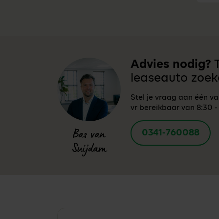
Advies nodig?
T
leaseauto zoek
Stel je vraag aan één v
vr bereikbaar van 8:30 -
0341-760088
Bas van
Suijdam