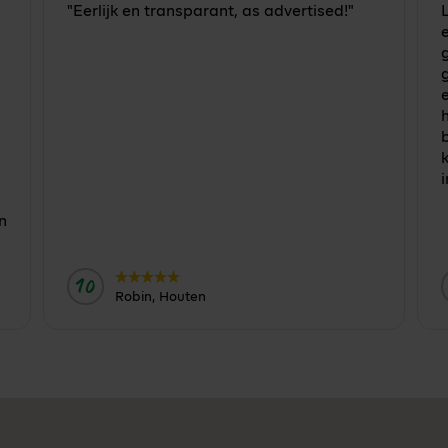
"Eerlijk en transparant, as advertised!"
g
h
i
n
10
Door:
Robin, Houten