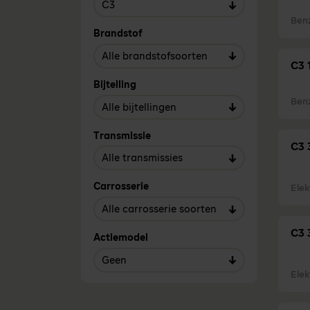
Ben
Brandstof
C3 
Bijtelling
Ben
Transmissie
C3 
Carrosserie
Elek
C3 
Actiemodel
Elek