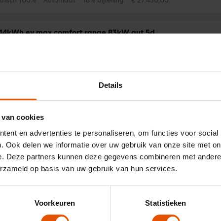
trisch 100%
Automaat
18% bijtelling
€ 27.450,00
44kWh ev max comfort range 83kW aut 5d
trisch 100%
Automaat
18% bijtelling
€ 28.850,00
Details
1.2t puretech plus 74kW 5d
 van cookies
zine
Handgeschakeld
22% bijtelling
€ 25.650,00
127 CO
gram
2
ent en advertenties te personaliseren, om functies voor social
. Ook delen we informatie over uw gebruik van onze site met on
e. Deze partners kunnen deze gegevens combineren met andere i
1.2 mhev plus 81kW e-dcs6 aut 5d
erzameld op basis van uw gebruik van hun services.
zine
Automaat
22% bijtelling
€ 26.600,00
114 CO
gram/km
2
Voorkeuren
Statistieken
1.2t puretech collection 74kW 5d