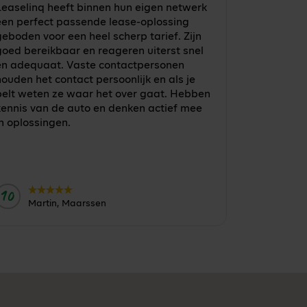
Leaselinq heeft binnen hun eigen netwerk
een perfect passende lease-oplossing
eboden voor een heel scherp tarief. Zijn
goed bereikbaar en reageren uiterst snel
en adequaat. Vaste contactpersonen
ouden het contact persoonlijk en als je
belt weten ze waar het over gaat. Hebben
kennis van de auto en denken actief mee
n oplossingen.
10
Door:
Martin, Maarssen