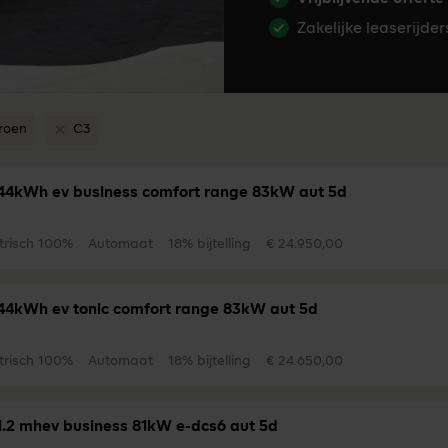
Zakelijke leaserijde
troen
C3
jder filter Citroen
Verwijder filter C3
44kWh ev business comfort range 83kW aut 5d
trisch 100%
Automaat
18% bijtelling
€ 24.950,00
44kWh ev tonic comfort range 83kW aut 5d
trisch 100%
Automaat
18% bijtelling
€ 24.650,00
1.2 mhev business 81kW e-dcs6 aut 5d