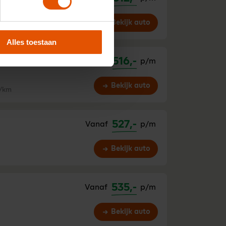
Bekijk auto
/km
Alles toestaan
516,-
Vanaf
p/m
Bekijk auto
/km
527,-
Vanaf
p/m
Bekijk auto
535,-
Vanaf
p/m
Bekijk auto