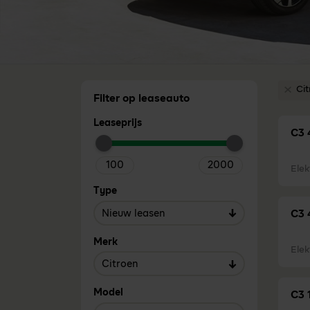
Ci
Verwi
Filter op leaseauto
Leaseprijs
C3 
Elek
Type
C3 
Merk
Elek
Model
C3 