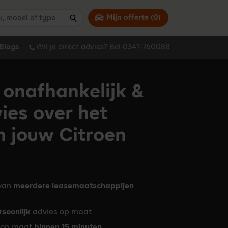
 model of type
Mijn offerte (
0
)
Zoeken
Blogs
Wil je direct advies? Bel 0341-760088
 onafhankelijk &
vies over het
n jouw Citroen
 van
meerdere leasemaatschappijen
rsoonlijk
advies op maat
op maat
binnen 15 minuten