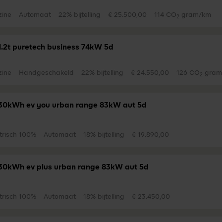
zine
Automaat
22% bijtelling
€ 25.500,00
114 CO
gram/km
2
1.2t puretech business 74kW 5d
zine
Handgeschakeld
22% bijtelling
€ 24.550,00
126 CO
gram
2
30kWh ev you urban range 83kW aut 5d
trisch 100%
Automaat
18% bijtelling
€ 19.890,00
30kWh ev plus urban range 83kW aut 5d
trisch 100%
Automaat
18% bijtelling
€ 23.450,00