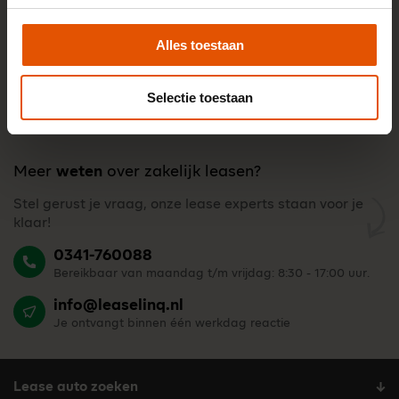
Alles toestaan
Selectie toestaan
Meer
weten
over zakelijk leasen?
Stel gerust je vraag, onze lease experts staan voor je
klaar!
0341-760088
Bereikbaar van maandag t/m vrijdag: 8:30 - 17:00 uur.
info@leaselinq.nl
Je ontvangt binnen één werkdag reactie
Lease auto zoeken