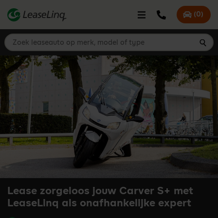
go_to_content
Bel LeaseLinq
(
0
)
Mijn offer
Zoek leaseauto op merk, model of type
Zoe
Lease zorgeloos jouw Carver S+ met
LeaseLinq als onafhankelijke expert