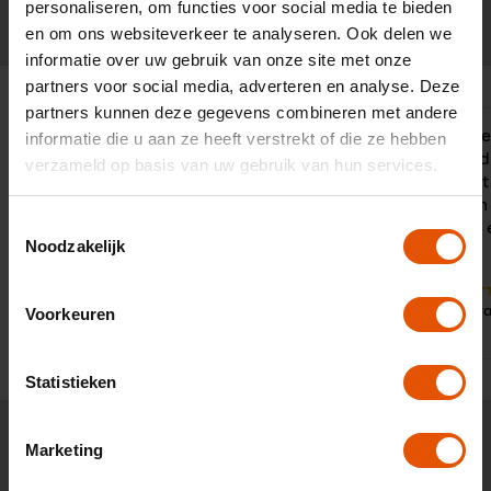
personaliseren, om functies voor social media te bieden
0341-760088
Neem contact op
en om ons websiteverkeer te analyseren. Ook delen we
informatie over uw gebruik van onze site met onze
partners voor social media, adverteren en analyse. Deze
partners kunnen deze gegevens combineren met andere
"Een correcte en vlotte behandeling
Een voorbeel
informatie die u aan ze heeft verstrekt of die ze hebben
van het dossier. Afspraken worden
opvolging, d
verzameld op basis van uw gebruik van hun services.
nagekomen en je wordt op een
zelfs bij wa
plezierige wijze geholpen."
dealers zich
Toestemmingsselectie
vriendelijke
Noodzakelijk
op gang.
9
9
Door:
Dhr. v
Voorkeuren
Door:
Dhr. Boer, Dronten
Dorp
Statistieken
Marketing