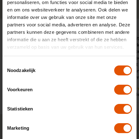
personaliseren, om functies voor social media te bieden
0341-760088
Neem contact op
en om ons websiteverkeer te analyseren. Ook delen we
informatie over uw gebruik van onze site met onze
partners voor social media, adverteren en analyse. Deze
partners kunnen deze gegevens combineren met andere
Zeer prettig en professioneel contact
"Ik heb nooi
informatie die u aan ze heeft verstrekt of die ze hebben
met Victor van Putten, die zich
jullie gewerk
verzameld op basis van uw gebruik van hun services.
ontpopte als een betrouwbare en
complimente
open gesprekspartner en zich hield
contactper
Toestemmingsselectie
aan de gemaakte afspraken!
zéér correct
Noodzakelijk
opvolging en
plezier om 
10
Voorkeuren
Door:
10
Dhr. van Weenen, Hazerswoude-
Door:
Dorp
Dhr. d
Statistieken
Marketing