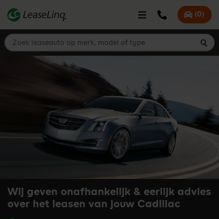
go_to_content
Bel LeaseLinq
(
0
)
Mijn offer
Zoek leaseauto op merk, model of type
Zoe
Wij geven onafhankelijk & eerlijk advies
over het leasen van jouw Cadillac