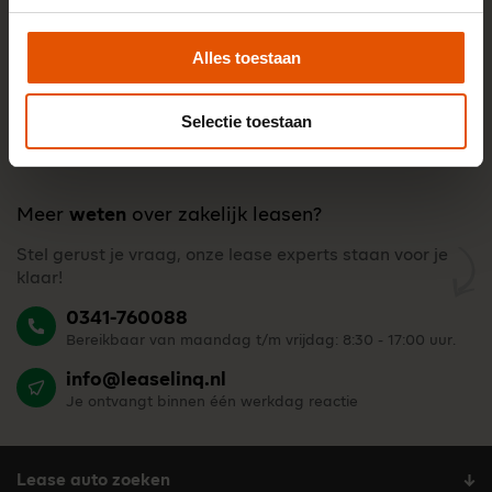
Alles toestaan
Selectie toestaan
Meer
weten
over zakelijk leasen?
Stel gerust je vraag, onze lease experts staan voor je
klaar!
0341-760088
Bereikbaar van maandag t/m vrijdag: 8:30 - 17:00 uur.
info@leaselinq.nl
Je ontvangt binnen één werkdag reactie
Lease auto zoeken