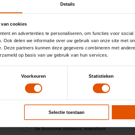
Details
 van cookies
ent en advertenties te personaliseren, om functies voor social
. Ook delen we informatie over uw gebruik van onze site met on
k
"Met de Duurzame Adviseurs hebben wij
"
e. Deze partners kunnen deze gegevens combineren met andere i
drie jaar geleden actief ingezet op een
j
erzameld op basis van uw gebruik van hun services.
100% elektrisch wagenpark. Onze
adviseurs zijn door het hele land actief en
hebben allemaal hun eigen wensen en
behoeften. Een goede partner die snel kan
Voorkeuren
Statistieken
n
schakelen is daarom enorm belangrijk en
dat hebben we gevonden in LeaseLinq.
Met de persoonlijke en snelle service zorgt
LeaseLinq voor passende adviezen. Dat
scheelt ons veel tijd en daarmee ook
Selectie toestaan
geld."
10
Door:
De Duurzame Adviseurs, Amersfoort