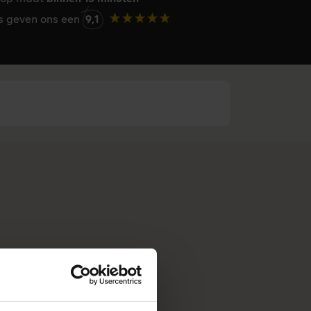
rs geven ons een
9,1