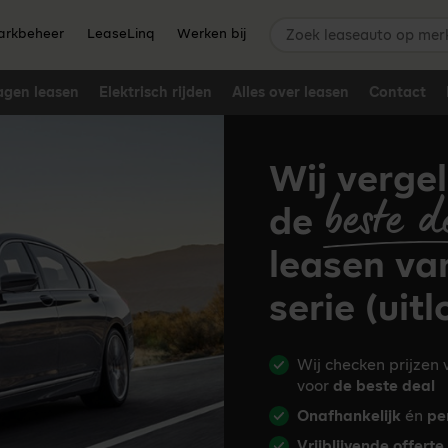
Zoek leaseauto op merk,
rkbeheer
LeaseLinq
Werken bij
agen leasen
Elektrisch rijden
Alles over leasen
Contact
Wij vergel
beste d
de
leasen va
serie (uit
Wij checken prijzen
voor
de beste deal
Onafhankelijk
én
pe
Vrijblijvende offerte