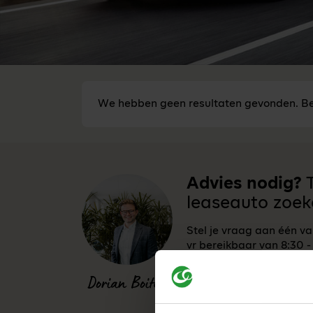
We hebben geen resultaten gevonden. Be
Advies nodig?
T
leaseauto zoek
Stel je vraag aan één v
vr bereikbaar van 8:30 -
0341-760088
Dorian Boiten