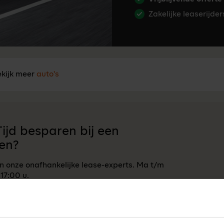
Zakelijke leaserijde
kijk meer
auto's
ijd besparen bij een
en?
an onze onafhankelijke lease-experts. Ma t/m
 17:00 u.
Neem contact op