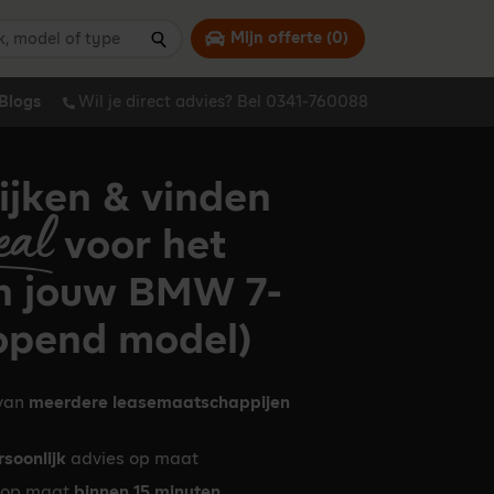
 model of type
Mijn offerte (
0
)
Zoeken
Blogs
Wil je direct advies? Bel 0341-760088
ijken & vinden
eal
voor het
n jouw BMW 7-
lopend model)
 van
meerdere leasemaatschappijen
rsoonlijk
advies op maat
op maat
binnen 15 minuten