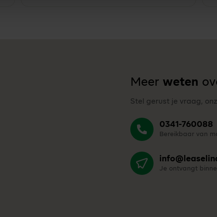
Meer
weten
ove
Stel gerust je vraag, on
0341-760088
Bereikbaar van ma
info@leaselin
Je ontvangt binne