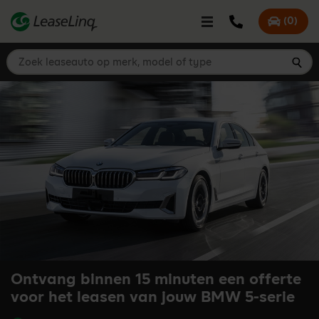
go_to_content
Bel LeaseLinq
(
0
)
Mijn offer
Zoek leaseauto op merk, model of type
Zoe
Ontvang binnen 15 minuten een offerte
voor het leasen van jouw BMW 5-serie