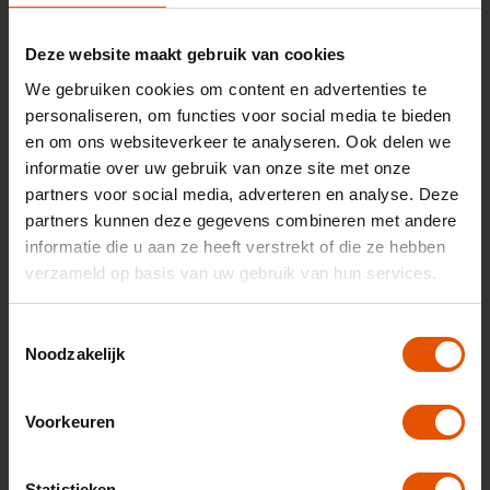
Benzine hybride
22% bijtelling
1.323,-
Vanaf
p/m
Deze website maakt gebruik van cookies
We gebruiken cookies om content en advertenties te
Bekijk auto
personaliseren, om functies voor social media te bieden
en om ons websiteverkeer te analyseren. Ook delen we
5-serie 520d mhev 145kW aut 4d
informatie over uw gebruik van onze site met onze
Diesel
22% bijtelling
partners voor social media, adverteren en analyse. Deze
partners kunnen deze gegevens combineren met andere
1.381,-
Vanaf
p/m
informatie die u aan ze heeft verstrekt of die ze hebben
Bekijk auto
verzameld op basis van uw gebruik van hun services.
Toestemmingsselectie
5-serie 550e phev xdrive m sport pro edition 360kW
Noodzakelijk
aut 4d
Benzine hybride
22% bijtelling
1.438,-
Voorkeuren
Vanaf
p/m
Bekijk auto
Statistieken