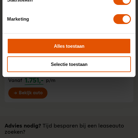
5-serie 520d mhev xdrive 145kW aut 4d
Marketing
Diesel
22% bijtelling
1.492,-
Vanaf
p/m
Bekijk auto
Alles toestaan
Selectie toestaan
5-serie 540d mhev xdrive 223kW aut 4d
Diesel
22% bijtelling
1.751,-
Vanaf
p/m
Bekijk auto
Advies nodig?
Tijd besparen bij een leaseauto
zoeken?