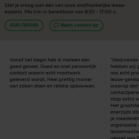
Stel je vraag aan één van onze onafhankelijke lease-
experts. Ma t/m vr bereikbaar van 8:30 - 17:00 u.
0341-760088
Neem contact op
Vanaf het begin heb ik meteen een
"Gedurende
goed gevoel. Goed en snel persoonlijk
hebben wij 
contact waarin echt maatwerk
ons echt pr
geleverd wordt. Heel prettig manier
lease-gerel
van zaken doen en relatie opbouwen.
waarop dat 
contactpers
stap extra vo
Het grootste
enerzijds dat
je meedenkt
organisatie 
leasemaatsc
gevoel van fl