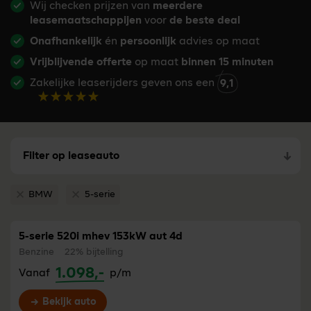
Wij checken prijzen van
meerdere
leasemaatschappijen
voor
de beste deal
Onafhankelijk
én
persoonlijk
advies op maat
Vrijblijvende offerte
op maat
binnen 15 minuten
Zakelijke leaserijders geven ons een
9,1
Filter op leaseauto
BMW
5-serie
Verwijder filter BMW
Verwijder filter 5-serie
5-serie 520i mhev 153kW aut 4d
Benzine
22% bijtelling
1.098,-
Vanaf
p/m
Bekijk auto