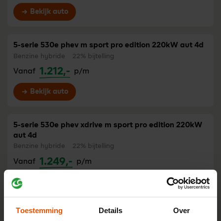
Bekijk auto
5-serie 530e phev m sport pro edition 220kW aut 4d
Benzine hybride
22% bijtelling
1.212,-
Vanaf
p/m
Bekijk auto
5-serie 530e phev xdrive m sport pro edition 220kW
aut 4d
Benzine hybride
22% bijtelling
1.249,-
Vanaf
p/m
Bekijk auto
Toestemming
Details
Over
5-serie 550e phev xdrive 360kW aut 4d